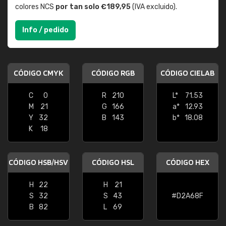
colores NCS
por tan solo €189,95
(IVA excluido).
Info / pedido
CÓDIGO CMYK
CÓDIGO RGB
CÓDIGO CIELAB
C
0
R
210
L*
71.53
M
21
G
166
a*
12.93
Y
32
B
143
b*
18.08
K
18
CÓDIGO HSB/HSV
CÓDIGO HSL
CÓDIGO HEX
H
22
H
21
S
32
S
43
#D2A68F
B
82
L
69