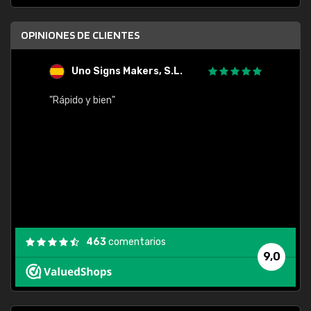
OPINIONES DE CLIENTES
Uno Signs Makers, S.L.
s
"Rápido y bien"
"Buen 
consu
463
comentarios
9,0