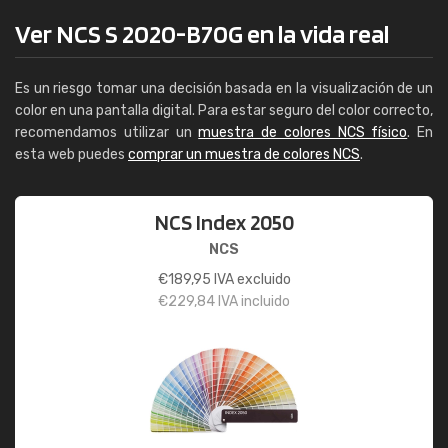
Ver NCS S 2020-B70G en la vida real
Es un riesgo tomar una decisión basada en la visualización de un
color en una pantalla digital. Para estar seguro del color correcto,
recomendamos utilizar un
muestra de colores NCS físico
. En
esta web puedes
comprar un muestra de colores NCS
.
NCS Index 2050
NCS
€
189,95
IVA excluido
€
229,84
IVA incluido