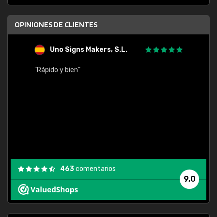
OPINIONES DE CLIENTES
Uno Signs Makers, S.L.
s
"Rápido y bien"
"Buen 
consu
463
comentarios
9,0