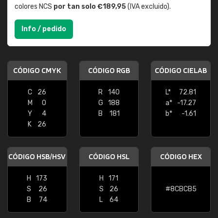
colores NCS
por tan solo €189,95
(IVA excluido).
Info / pedido
CÓDIGO CMYK
CÓDIGO RGB
CÓDIGO CIELAB
C
26
R
140
L*
72.81
M
0
G
188
a*
-17.27
Y
4
B
181
b*
-1.61
K
26
CÓDIGO HSB/HSV
CÓDIGO HSL
CÓDIGO HEX
H
173
H
171
S
26
S
26
#8CBCB5
B
74
L
64