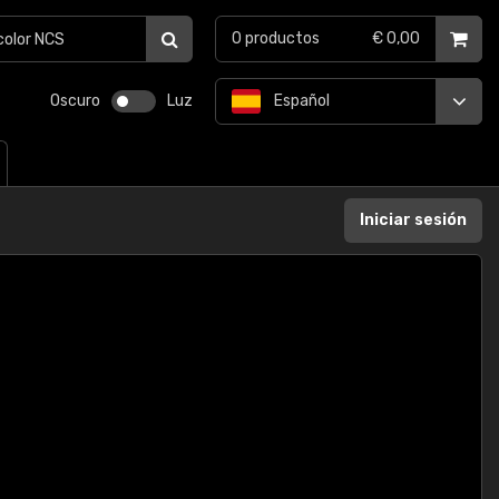
0
productos
€ 0,00
Oscuro
Luz
Español
Iniciar sesión