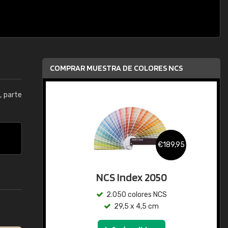
COMPRAR MUESTRA DE COLORES NCS
0
, parte
€189,95
NCS Index 2050
2.050 colores NCS
29,5 x 4,5 cm