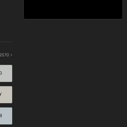
 2570
G
Y
B