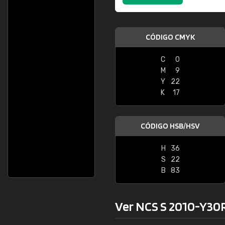
CÓDIGO CMYK
C
0
M
9
Y
22
K
17
CÓDIGO HSB/HSV
H
36
S
22
B
83
Ver NCS S 2010-Y30R 