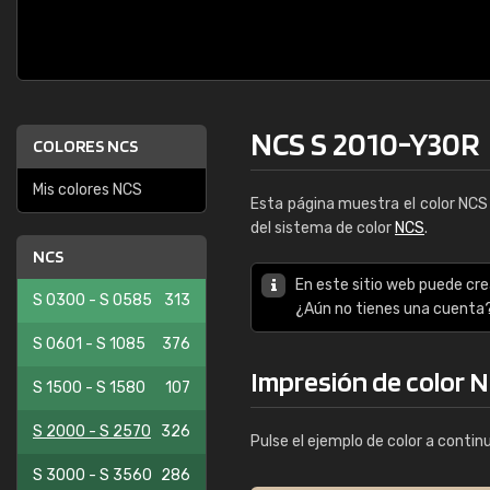
NCS S 2010-Y30R
COLORES NCS
Mis colores NCS
Esta página muestra el color NC
del sistema de color
NCS
.
NCS
En este sitio web puede cre
S 0300 - S 0585
313
¿Aún no tienes una cuenta
S 0601 - S 1085
376
Impresión de color 
S 1500 - S 1580
107
S 2000 - S 2570
326
Pulse el ejemplo de color a contin
S 3000 - S 3560
286