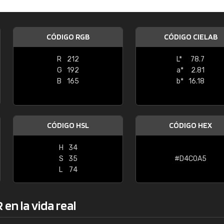
Enrique
"Buen servicio. No obstante No es fá
CÓDIGO RGB
CÓDIGO CIELAB
encontrar/comprar lo que se busca"
R
212
L*
78.7
G
192
a*
2.81
B
165
b*
16.18
CÓDIGO HSL
CÓDIGO HEX
H
34
S
35
#D4C0A5
L
74
en la vida real