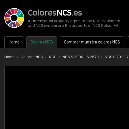
Colores
NCS
.es
All intellectual property rights to the NCS trademark
and NCS system are the property of NCS Colour AB
Home
Colores NCS
Comprar muestra colores NCS
Home
Colores NCS
NCS
NCS S 2000 - S 2570
NCS S 2010-