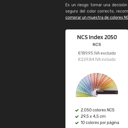
Es un riesgo tomar una decisión 
seguro del color correcto, reco
comprar un muestra de colores N
NCS Index 2050
NCS
€
189,95
IVA excluido
€
229,84
IVA incluido
2.050 colores NCS
29,5 x 4,5 cm
10 colores por página