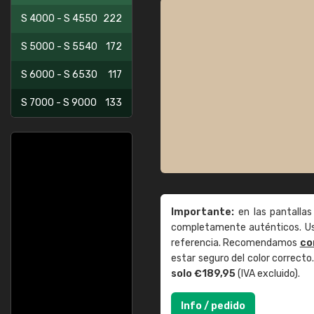
S 4000 - S 4550
222
S 5000 - S 5540
172
S 6000 - S 6530
117
S 7000 - S 9000
133
Importante:
en las pantallas
completamente auténticos. Use
referencia. Recomendamos
co
estar seguro del color correct
solo €189,95
(IVA excluido).
Info / pedido