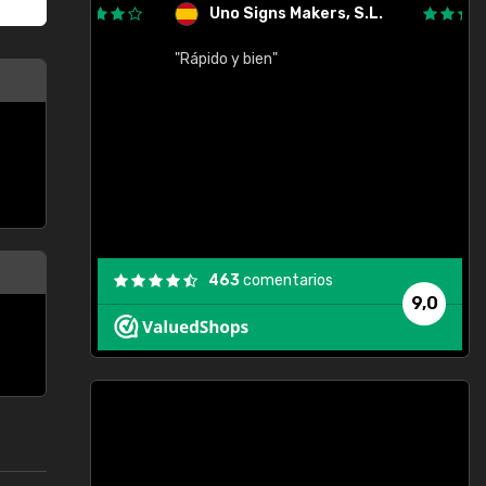
Uno Signs Makers, S.L.
cil
"Rápido y bien"
"
c
463
comentarios
9,0