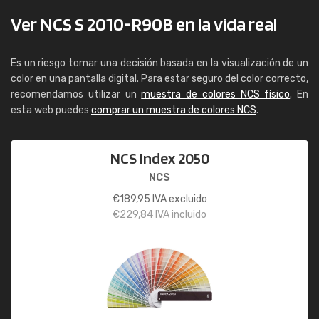
Ver NCS S 2010-R90B en la vida real
Es un riesgo tomar una decisión basada en la visualización de un
color en una pantalla digital. Para estar seguro del color correcto,
recomendamos utilizar un
muestra de colores NCS físico
. En
esta web puedes
comprar un muestra de colores NCS
.
NCS Index 2050
NCS
€
189,95
IVA excluido
€
229,84
IVA incluido