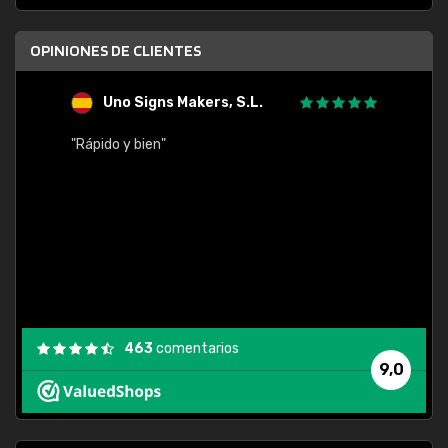
OPINIONES DE CLIENTES
Uno Signs Makers, S.L.
s
"Rápido y bien"
"Buen 
consu
463
comentarios
9,0