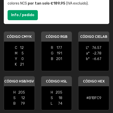
colores NCS
por tan solo €189,95
(IVA excluido).
Info / pedido
CÓDIGO CMYK
CÓDIGO RGB
CÓDIGO CIELAB
C
12
R
177
L*
76.57
M
5
G
191
a*
-2.78
Y
0
B
201
b*
-6.67
K
21
CÓDIGO HSB/HSV
CÓDIGO HSL
CÓDIGO HEX
H
205
H
205
S
12
S
18
#B1BFC9
B
79
L
74