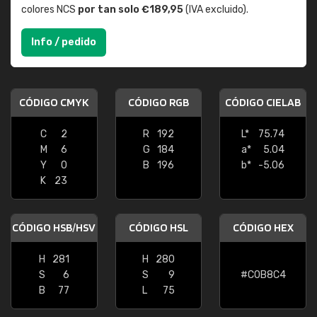
colores NCS
por tan solo €189,95
(IVA excluido).
Info / pedido
CÓDIGO CMYK
CÓDIGO RGB
CÓDIGO CIELAB
C
2
R
192
L*
75.74
M
6
G
184
a*
5.04
Y
0
B
196
b*
-5.06
K
23
CÓDIGO HSB/HSV
CÓDIGO HSL
CÓDIGO HEX
H
281
H
280
S
6
S
9
#C0B8C4
B
77
L
75