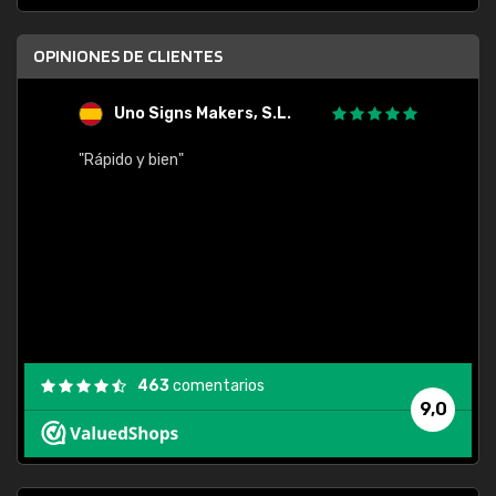
OPINIONES DE CLIENTES
Uno Signs Makers, S.L.
s
"Rápido y bien"
"Buen 
consu
463
comentarios
9,0