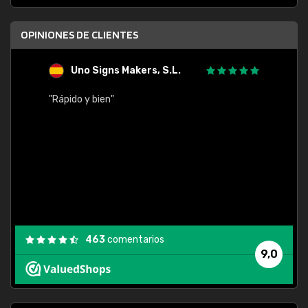
OPINIONES DE CLIENTES
Uno Signs Makers, S.L.
s
"Rápido y bien"
"Buen 
consu
463
comentarios
9,0