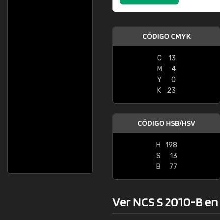
CÓDIGO CMYK
C
13
M
4
Y
0
K
23
CÓDIGO HSB/HSV
H
198
S
13
B
77
Ver NCS S 2010-B en l