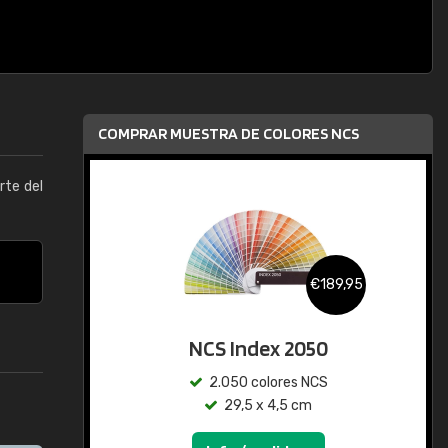
COMPRAR MUESTRA DE COLORES NCS
arte del
€189,95
NCS Index 2050
2.050 colores NCS
29,5 x 4,5 cm