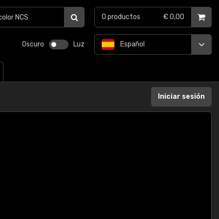
0
productos
€ 0,00
Oscuro
Luz
Español
Iniciar sesión