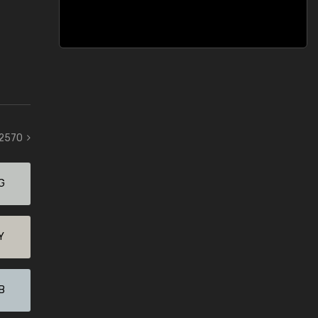
 2570
G
Y
B