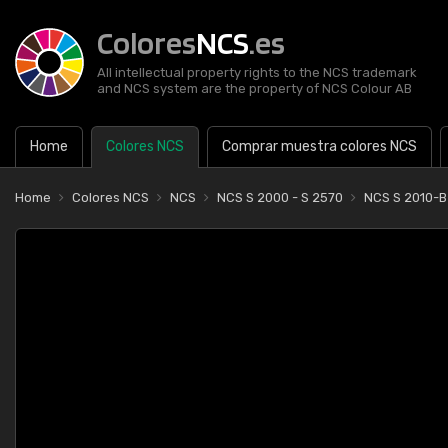
Colores
NCS
.es
All intellectual property rights to the NCS trademark
and NCS system are the property of NCS Colour AB
Home
Colores NCS
Comprar muestra colores NCS
Home
Colores NCS
NCS
NCS S 2000 - S 2570
NCS S 2010-B