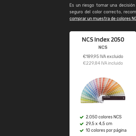
Es un riesgo tomar una decisión 
seguro del color correcto, reco
comprar un muestra de colores N
NCS Index 2050
NCS
€
189,95
IVA excluido
€
229,84
IVA incluido
2.050 colores NCS
29,5 x 4,5 cm
10 colores por página