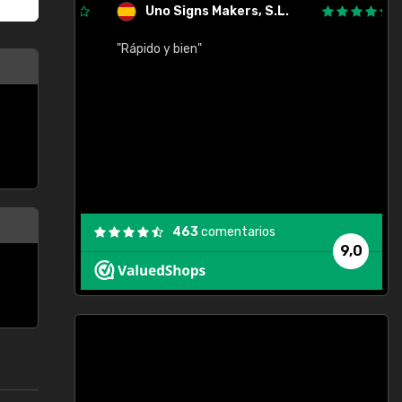
Uno Signs Makers, S.L.
cil
"Rápido y bien"
"
c
463
comentarios
9,0