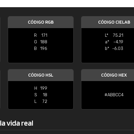
Enrique
"Buen servicio. No obstante No es fá
CÓDIGO RGB
CÓDIGO CIELAB
encontrar/comprar lo que se busca"
R
171
L*
75.21
G
188
a*
-4.19
B
196
b*
-6.03
CÓDIGO HSL
CÓDIGO HEX
H
199
S
18
#ABBCC4
L
72
a vida real