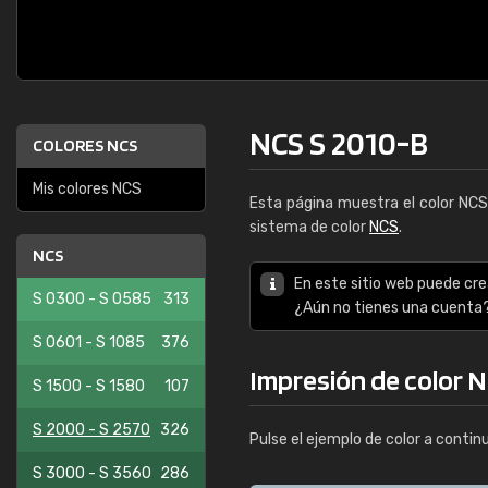
NCS S 2010-B
COLORES NCS
Mis colores NCS
Esta página muestra el color NC
sistema de color
NCS
.
NCS
En este sitio web puede cre
S 0300 - S 0585
313
¿Aún no tienes una cuenta
S 0601 - S 1085
376
Impresión de color 
S 1500 - S 1580
107
S 2000 - S 2570
326
Pulse el ejemplo de color a contin
S 3000 - S 3560
286