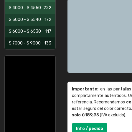
S 4000 - S 4550
222
S 5000 - S 5540
172
S 6000 - S 6530
117
S 7000 - S 9000
133
Importante:
en las pantallas
completamente auténticos. Use
referencia. Recomendamos
co
estar seguro del color correct
solo €189,95
(IVA excluido).
Info / pedido