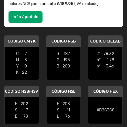
colores NCS
por tan solo €189,95
(IVA excluido).
Info / pedido
CÓDIGO CMYK
CÓDIGO RGB
CÓDIGO CIELAB
C
7
R
187
L*
78.32
M
3
G
195
a*
-1.78
Y
0
B
200
b*
-3.46
K
22
CÓDIGO HSB/HSV
CÓDIGO HSL
CÓDIGO HEX
H
202
H
203
S
7
S
11
#BBC3C8
B
78
L
76