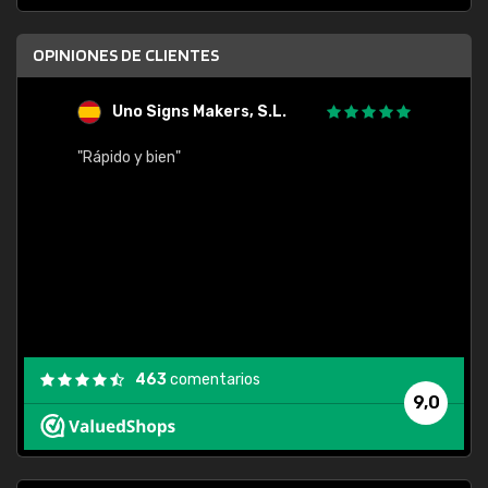
OPINIONES DE CLIENTES
Uno Signs Makers, S.L.
s
"Rápido y bien"
"Buen 
consu
463
comentarios
9,0