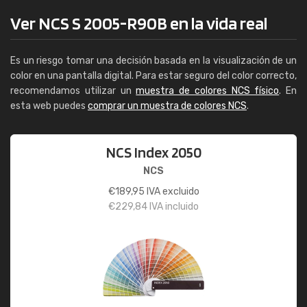
Ver NCS S 2005-R90B en la vida real
Es un riesgo tomar una decisión basada en la visualización de un
color en una pantalla digital. Para estar seguro del color correcto,
recomendamos utilizar un
muestra de colores NCS físico
. En
esta web puedes
comprar un muestra de colores NCS
.
NCS Index 2050
NCS
€
189,95
IVA excluido
€
229,84
IVA incluido