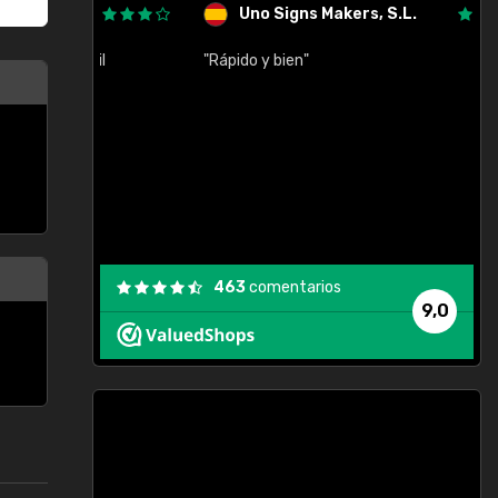
Uno Signs Makers, S.L.
cil
"Rápido y bien"
"
c
463
comentarios
9,0