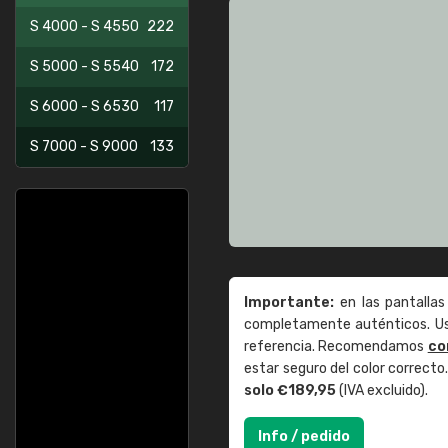
S 4000 - S 4550
222
S 5000 - S 5540
172
S 6000 - S 6530
117
S 7000 - S 9000
133
Importante:
en las pantallas
completamente auténticos. Use
referencia. Recomendamos
co
estar seguro del color correct
solo €189,95
(IVA excluido).
Info / pedido