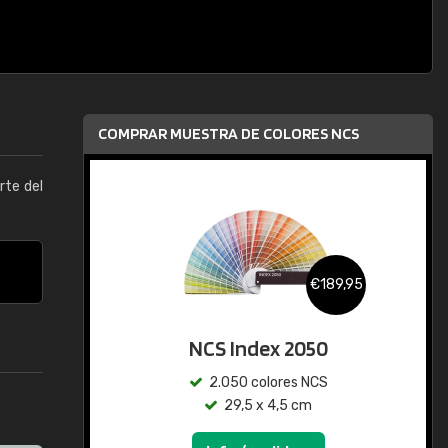
COMPRAR MUESTRA DE COLORES NCS
arte del
€189,95
NCS Index 2050
2.050 colores NCS
29,5 x 4,5 cm