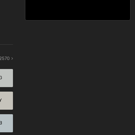
 2570
G
Y
B