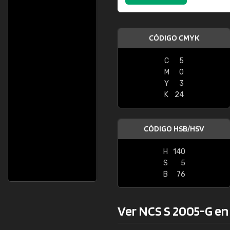
CÓDIGO CMYK
C
5
M
0
Y
3
K
24
CÓDIGO HSB/HSV
H
140
S
5
B
76
Ver NCS S 2005-G en l