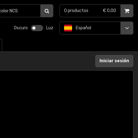
0
productos
€ 0,00
Oscuro
Luz
Español
Iniciar sesión