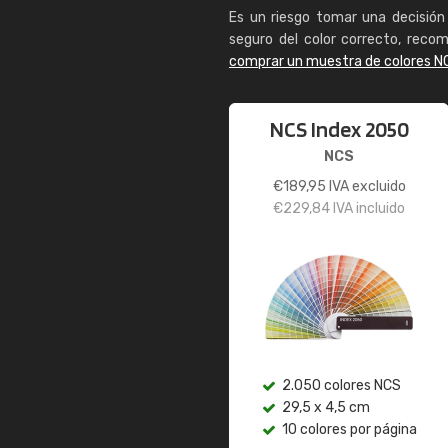
Es un riesgo tomar una decisión 
seguro del color correcto, reco
comprar un muestra de colores N
NCS Index 2050
NCS
€
189,95
IVA excluido
€
229,84
IVA incluido
2.050 colores NCS
29,5 x 4,5 cm
10 colores por página