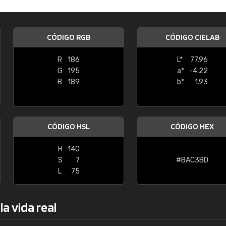
Enrique
"Buen servicio. No obstante No es fá
CÓDIGO RGB
CÓDIGO CIELAB
encontrar/comprar lo que se busca"
R
186
L*
77.96
G
195
a*
-4.22
B
189
b*
1.93
CÓDIGO HSL
CÓDIGO HEX
H
140
S
7
#BAC3BD
L
75
a vida real