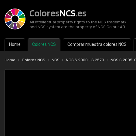
Colores
NCS
.es
All intellectual property rights to the NCS trademark
and NCS system are the property of NCS Colour AB
Home
Colores NCS
Comprar muestra colores NCS
Home
Colores NCS
NCS
NCS S 2000 - S 2570
NCS S 2005-