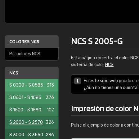
NCS S 2005-G
COLORES NCS
Mis colores NCS
Esta página muestra el color NC
sistema de color
NCS
.
NCS
En este sitio web puede cre
S 0300 - S 0585
313
¿Aún no tienes una cuenta
S 0601 - S 1085
376
Impresión de color 
S 1500 - S 1580
107
S 2000 - S 2570
326
Pulse el ejemplo de color a contin
S 3000 - S 3560
286