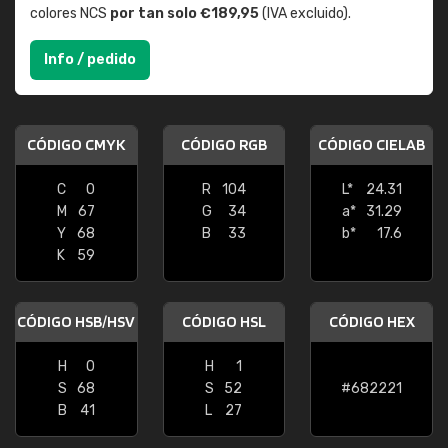
colores NCS
por tan solo €189,95
(IVA excluido).
Info / pedido
CÓDIGO CMYK
CÓDIGO RGB
CÓDIGO CIELAB
C
0
R
104
L*
24.31
M
67
G
34
a*
31.29
Y
68
B
33
b*
17.6
K
59
CÓDIGO HSB/HSV
CÓDIGO HSL
CÓDIGO HEX
H
0
H
1
S
68
S
52
#682221
B
41
L
27