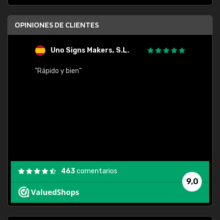
OPINIONES DE CLIENTES
Uno Signs Makers, S.L.
s
"Rápido y bien"
"Buen 
consu
463
comentarios
9,0