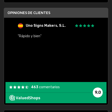
OPINIONES DE CLIENTES
Uno Signs Makers, S.L.
s
"Rápido y bien"
"Buen 
consu
463
comentarios
9,0