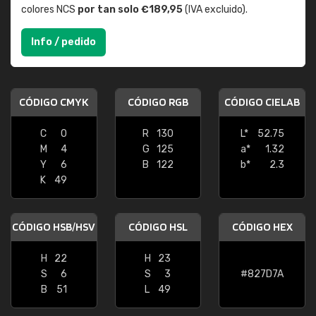
colores NCS
por tan solo €189,95
(IVA excluido).
Info / pedido
CÓDIGO CMYK
CÓDIGO RGB
CÓDIGO CIELAB
C
0
R
130
L*
52.75
M
4
G
125
a*
1.32
Y
6
B
122
b*
2.3
K
49
CÓDIGO HSB/HSV
CÓDIGO HSL
CÓDIGO HEX
H
22
H
23
S
6
S
3
#827D7A
B
51
L
49