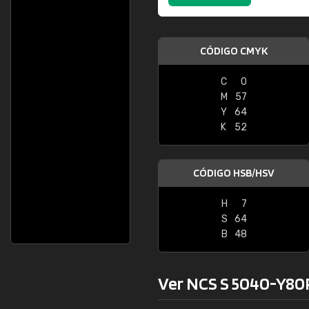
CÓDIGO CMYK
C
0
M
57
Y
64
K
52
CÓDIGO HSB/HSV
H
7
S
64
B
48
Ver NCS S 5040-Y80R 