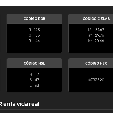
Enrique
"Buen servicio. No obstante No es fá
CÓDIGO RGB
CÓDIGO CIELAB
encontrar/comprar lo que se busca"
R
123
L*
31.67
G
53
a*
29.76
B
44
b*
20.46
CÓDIGO HSL
CÓDIGO HEX
H
7
S
47
#7B352C
L
33
en la vida real