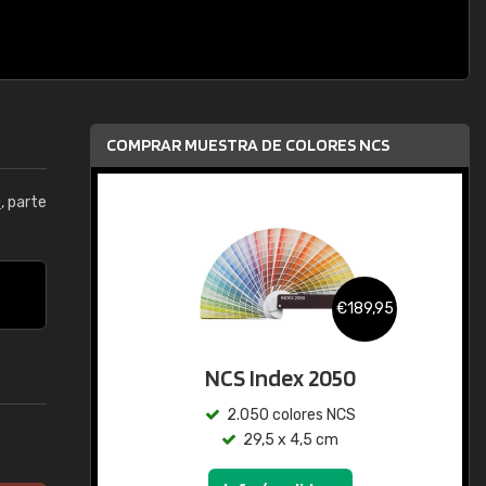
COMPRAR MUESTRA DE COLORES NCS
0
, parte
€189,95
NCS Index 2050
2.050 colores NCS
29,5 x 4,5 cm