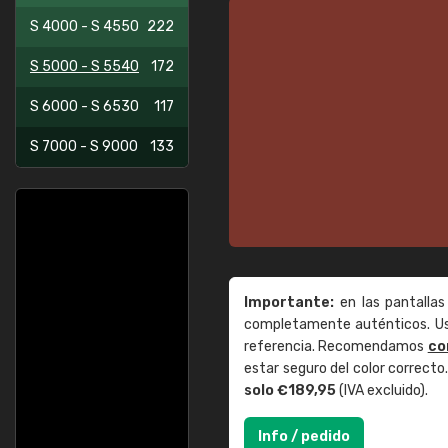
S 4000 - S 4550
222
S 5000 - S 5540
172
S 6000 - S 6530
117
S 7000 - S 9000
133
Importante:
en las pantallas
completamente auténticos. Use
referencia. Recomendamos
co
estar seguro del color correct
solo €189,95
(IVA excluido).
Info / pedido