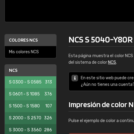
NCS S 5040-Y80R
COLORES NCS
Mis colores NCS
Esta página muestra el color NC
del sistema de color
NCS
.
NCS
En este sitio web puede cre
S 0300 - S 0585
313
¿Aún no tienes una cuenta
S 0601 - S 1085
376
Impresión de color 
S 1500 - S 1580
107
S 2000 - S 2570
326
Pulse el ejemplo de color a contin
S 3000 - S 3560
286