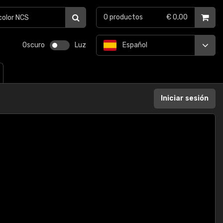
0
productos
€ 0,00
Oscuro
Luz
Español
Iniciar sesión