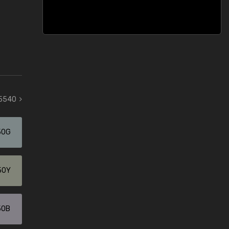
 5540
50G
50Y
50B