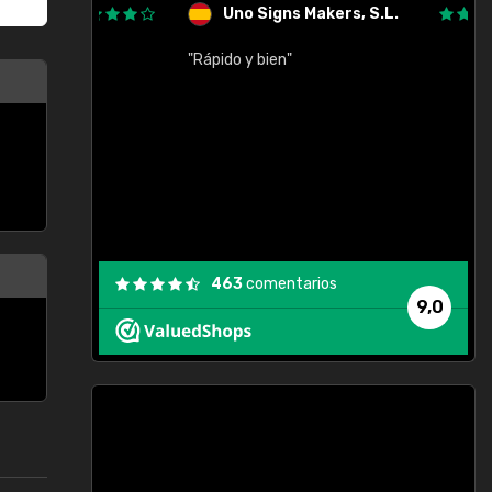
Uno Signs Makers, S.L.
cil
"Rápido y bien"
"
c
463
comentarios
9,0