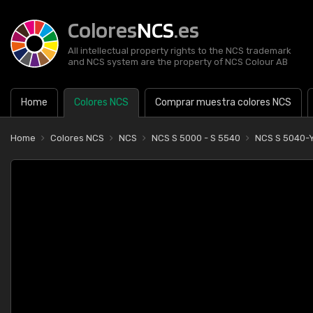
Colores
NCS
.es
All intellectual property rights to the NCS trademark
and NCS system are the property of NCS Colour AB
Home
Colores NCS
Comprar muestra colores NCS
Home
Colores NCS
NCS
NCS S 5000 - S 5540
NCS S 5040-