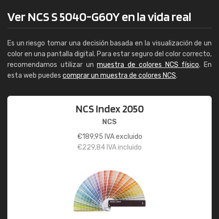
Ver NCS S 5040-G60Y en la vida real
Es un riesgo tomar una decisión basada en la visualización de un
color en una pantalla digital. Para estar seguro del color correcto,
recomendamos utilizar un
muestra de colores NCS físico
. En
esta web puedes
comprar un muestra de colores NCS
.
NCS Index 2050
NCS
€
189,95
IVA excluido
€
229,84
IVA incluido