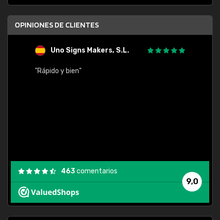
OPINIONES DE CLIENTES
Uno Signs Makers, S.L.
s
"Rápido y bien"
"Buen 
consu
463
comentarios
9,0