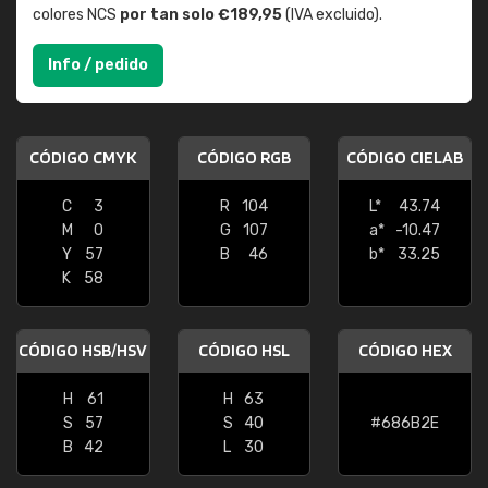
colores NCS
por tan solo €189,95
(IVA excluido).
Info / pedido
CÓDIGO CMYK
CÓDIGO RGB
CÓDIGO CIELAB
C
3
R
104
L*
43.74
M
0
G
107
a*
-10.47
Y
57
B
46
b*
33.25
K
58
CÓDIGO HSB/HSV
CÓDIGO HSL
CÓDIGO HEX
H
61
H
63
S
57
S
40
#686B2E
B
42
L
30