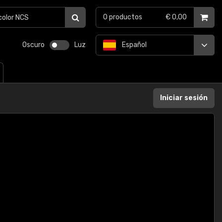
0
productos
€ 0,00
Oscuro
Luz
Español
Iniciar sesión