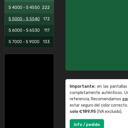
S 4000 - S 4550
222
S 5000 - S 5540
172
S 6000 - S 6530
117
S 7000 - S 9000
133
Importante:
en las pantallas
completamente auténticos. Use
referencia. Recomendamos
co
estar seguro del color correct
solo €189,95
(IVA excluido).
Info / pedido