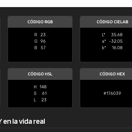
Enrique
"Buen servicio. No obstante No es fá
CÓDIGO RGB
CÓDIGO CIELAB
encontrar/comprar lo que se busca"
R
23
L*
35.68
G
96
a*
-32.05
B
57
b*
16.08
CÓDIGO HSL
CÓDIGO HEX
H
148
S
61
#176039
L
23
en la vida real