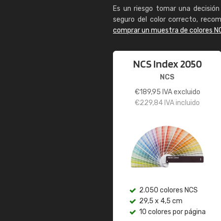
Es un riesgo tomar una decisión 
seguro del color correcto, reco
comprar un muestra de colores N
NCS Index 2050
NCS
€
189,95
IVA excluido
€
229,84
IVA incluido
2.050 colores NCS
29,5 x 4,5 cm
10 colores por página