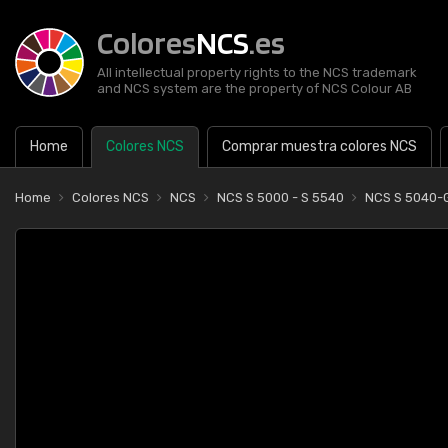
Colores
NCS
.es
All intellectual property rights to the NCS trademark
and NCS system are the property of NCS Colour AB
Home
Colores NCS
Comprar muestra colores NCS
Home
Colores NCS
NCS
NCS S 5000 - S 5540
NCS S 5040-