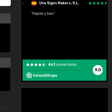
Uno Signs Makers, S.L.
cil
"Rápido y bien"
"
c
463
comentarios
9,0