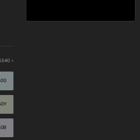
 5540
50G
50Y
50B