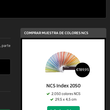
COMPRAR MUESTRA DE COLORES NCS
0
, parte
€189,95
NCS Index 2050
2.050 colores NCS
29,5 x 4,5 cm