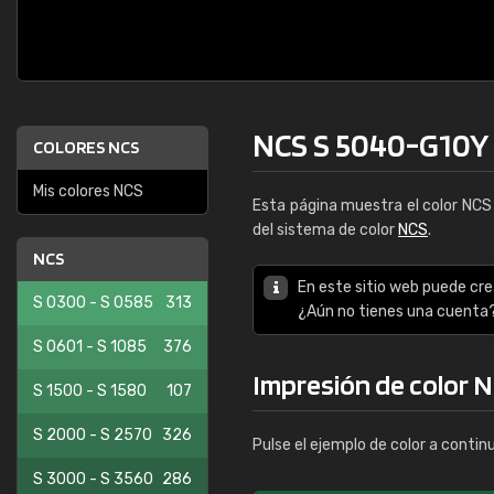
NCS S 5040-G10Y
COLORES NCS
Mis colores NCS
Esta página muestra el color NC
del sistema de color
NCS
.
NCS
En este sitio web puede cre
S 0300 - S 0585
313
¿Aún no tienes una cuenta
S 0601 - S 1085
376
Impresión de color 
S 1500 - S 1580
107
S 2000 - S 2570
326
Pulse el ejemplo de color a contin
S 3000 - S 3560
286