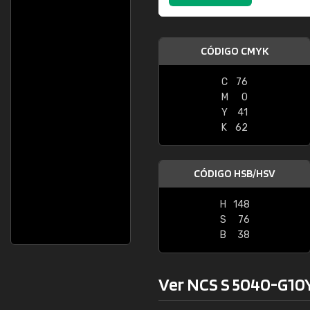
CÓDIGO CMYK
C
76
M
0
Y
41
K
62
CÓDIGO HSB/HSV
H
148
S
76
B
38
Ver NCS S 5040-G10Y 