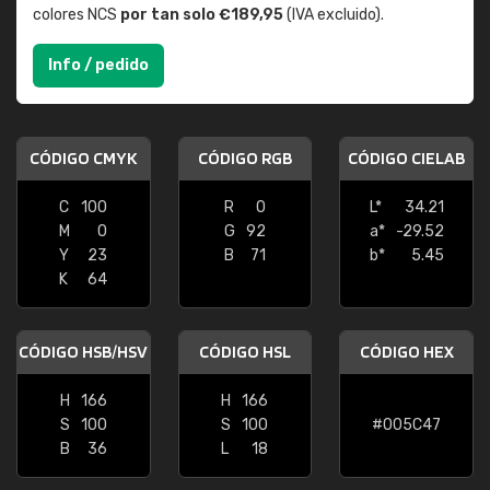
colores NCS
por tan solo €189,95
(IVA excluido).
Info / pedido
CÓDIGO CMYK
CÓDIGO RGB
CÓDIGO CIELAB
C
100
R
0
L*
34.21
M
0
G
92
a*
-29.52
Y
23
B
71
b*
5.45
K
64
CÓDIGO HSB/HSV
CÓDIGO HSL
CÓDIGO HEX
H
166
H
166
S
100
S
100
#005C47
B
36
L
18