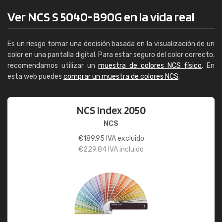
Ver NCS S 5040-B90G en la vida real
Es un riesgo tomar una decisión basada en la visualización de un
color en una pantalla digital. Para estar seguro del color correcto,
recomendamos utilizar un
muestra de colores NCS físico
. En
esta web puedes
comprar un muestra de colores NCS
.
NCS Index 2050
NCS
€
189,95
IVA excluido
€
229,84
IVA incluido