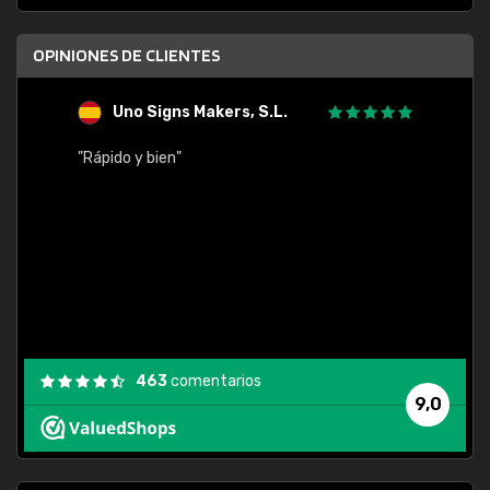
OPINIONES DE CLIENTES
Uno Signs Makers, S.L.
s
"Rápido y bien"
"Buen 
consu
463
comentarios
9,0