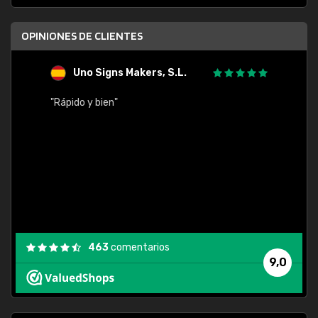
OPINIONES DE CLIENTES
Uno Signs Makers, S.L.
s
"Rápido y bien"
"Buen 
consu
463
comentarios
9,0