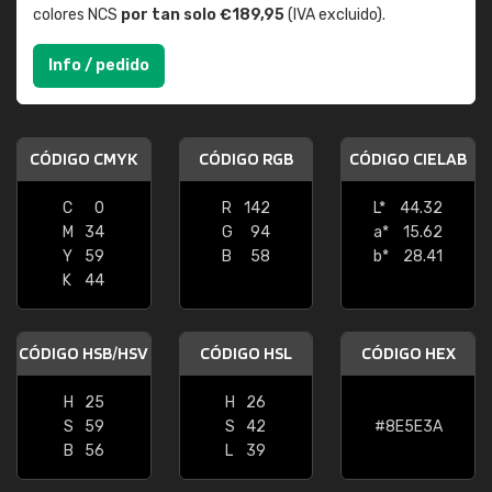
colores NCS
por tan solo €189,95
(IVA excluido).
Info / pedido
CÓDIGO CMYK
CÓDIGO RGB
CÓDIGO CIELAB
C
0
R
142
L*
44.32
M
34
G
94
a*
15.62
Y
59
B
58
b*
28.41
K
44
CÓDIGO HSB/HSV
CÓDIGO HSL
CÓDIGO HEX
H
25
H
26
S
59
S
42
#8E5E3A
B
56
L
39