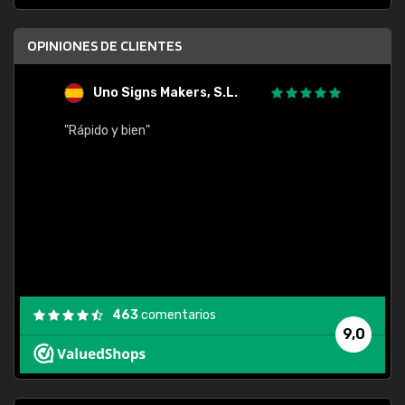
OPINIONES DE CLIENTES
Uno Signs Makers, S.L.
s
"Rápido y bien"
"Buen 
consu
463
comentarios
9,0