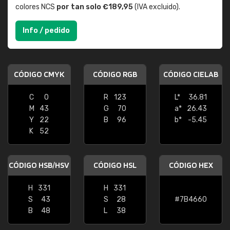
colores NCS
por tan solo €189,95
(IVA excluido).
Info / pedido
CÓDIGO CMYK
CÓDIGO RGB
CÓDIGO CIELAB
C
0
R
123
L*
36.81
M
43
G
70
a*
26.43
Y
22
B
96
b*
-5.45
K
52
CÓDIGO HSB/HSV
CÓDIGO HSL
CÓDIGO HEX
H
331
H
331
S
43
S
28
#7B4660
B
48
L
38