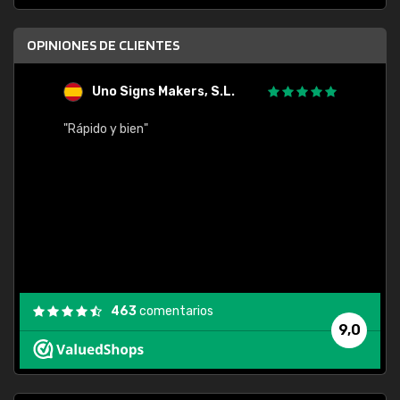
OPINIONES DE CLIENTES
Uno Signs Makers, S.L.
s
"Rápido y bien"
"Buen 
consu
463
comentarios
9,0