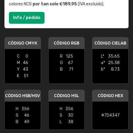
colores NCS
por tan solo €189,95
(IVA excluido).
Info / pedido
CÓDIGO CMYK
CÓDIGO RGB
CÓDIGO CIELAB
C
0
R
125
L*
35.65
M
46
G
67
a*
25.38
Y
43
B
71
b*
8.73
K
51
CÓDIGO HSB/HSV
CÓDIGO HSL
CÓDIGO HEX
H
356
H
356
S
46
S
30
#7D4347
B
49
L
38