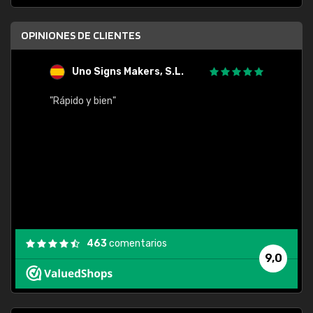
OPINIONES DE CLIENTES
Uno Signs Makers, S.L.
s
"Rápido y bien"
"Buen 
consu
463
comentarios
9,0