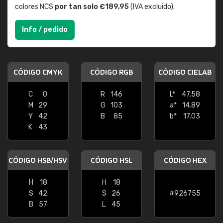
colores NCS
por tan solo €189,95
(IVA excluido).
Info / pedido
CÓDIGO CMYK
CÓDIGO RGB
CÓDIGO CIELAB
C
0
R
146
L*
47.58
M
29
G
103
a*
14.89
Y
42
B
85
b*
17.03
K
43
CÓDIGO HSB/HSV
CÓDIGO HSL
CÓDIGO HEX
H
18
H
18
S
42
S
26
#926755
B
57
L
45