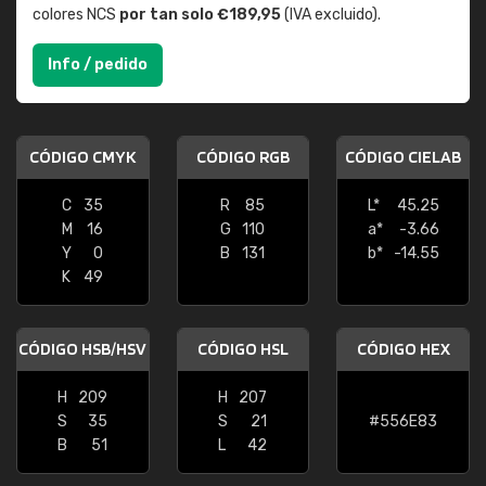
colores NCS
por tan solo €189,95
(IVA excluido).
Info / pedido
CÓDIGO CMYK
CÓDIGO RGB
CÓDIGO CIELAB
C
35
R
85
L*
45.25
M
16
G
110
a*
-3.66
Y
0
B
131
b*
-14.55
K
49
CÓDIGO HSB/HSV
CÓDIGO HSL
CÓDIGO HEX
H
209
H
207
S
35
S
21
#556E83
B
51
L
42