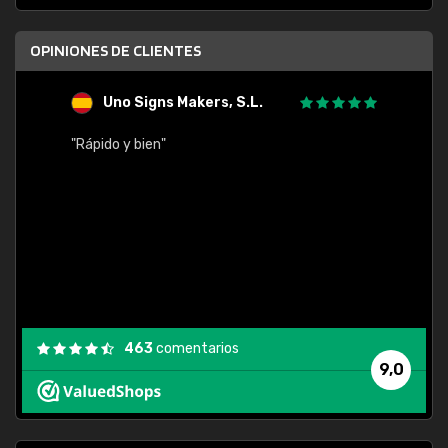
OPINIONES DE CLIENTES
Uno Signs Makers, S.L.
s
"Rápido y bien"
"Buen 
consu
463
comentarios
9,0