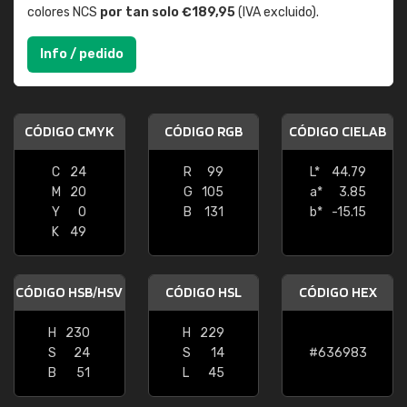
colores NCS
por tan solo €189,95
(IVA excluido).
Info / pedido
CÓDIGO CMYK
CÓDIGO RGB
CÓDIGO CIELAB
C
24
R
99
L*
44.79
M
20
G
105
a*
3.85
Y
0
B
131
b*
-15.15
K
49
CÓDIGO HSB/HSV
CÓDIGO HSL
CÓDIGO HEX
H
230
H
229
S
24
S
14
#636983
B
51
L
45