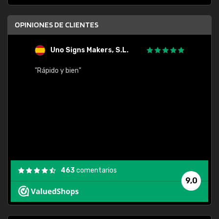
OPINIONES DE CLIENTES
Uno Signs Makers, S.L.
s
"Rápido y bien"
"Buen 
consu
463
comentarios
9,0