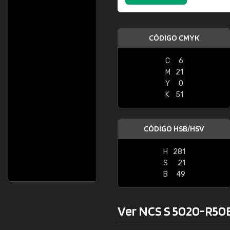
CÓDIGO CMYK
C
6
M
21
Y
0
K
51
CÓDIGO HSB/HSV
H
281
S
21
B
49
Ver NCS S 5020-R50B 