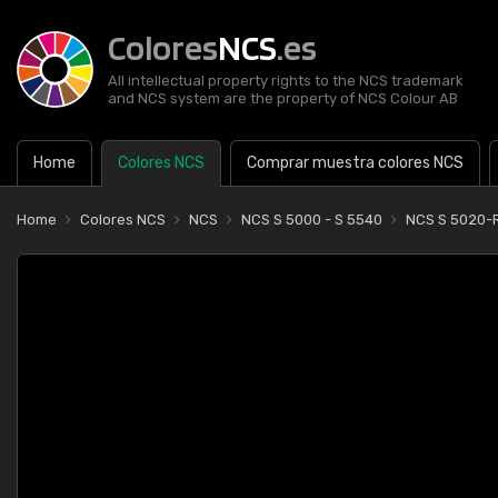
Colores
NCS
.es
All intellectual property rights to the NCS trademark
and NCS system are the property of NCS Colour AB
Home
Colores NCS
Comprar muestra colores NCS
Home
Colores NCS
NCS
NCS S 5000 - S 5540
NCS S 5020-