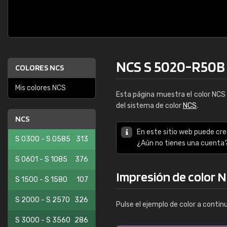
NCS S 5020-R50B
COLORES NCS
Mis colores NCS
Esta página muestra el color NC
del sistema de color
NCS
.
NCS
En este sitio web puede cre
S 0300 - S 0585
313
¿Aún no tienes una cuenta
S 0601 - S 1085
376
Impresión de color 
S 1500 - S 1580
107
S 2000 - S 2570
326
Pulse el ejemplo de color a contin
S 3000 - S 3560
286