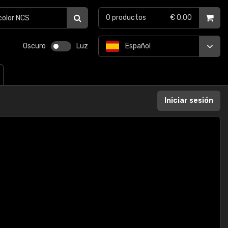
0
productos
€ 0,00
Oscuro
Luz
Español
Iniciar sesión