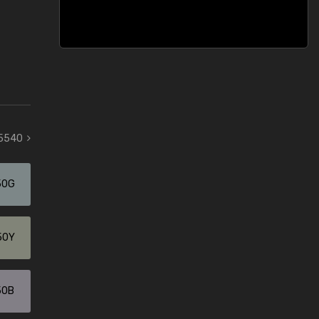
 5540
50G
50Y
50B