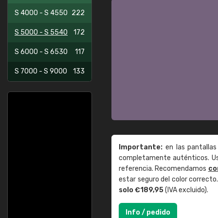
S 4000 - S 4550
222
S 5000 - S 5540
172
S 6000 - S 6530
117
S 7000 - S 9000
133
Importante:
en las pantallas
completamente auténticos. Use
referencia. Recomendamos
co
estar seguro del color correct
solo €189,95
(IVA excluido).
Info / pedido