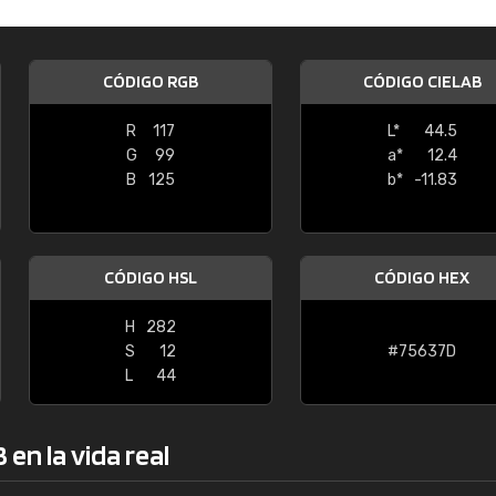
Enrique
"Buen servicio. No obstante No es fá
CÓDIGO RGB
CÓDIGO CIELAB
encontrar/comprar lo que se busca"
R
117
L*
44.5
G
99
a*
12.4
B
125
b*
-11.83
CÓDIGO HSL
CÓDIGO HEX
H
282
S
12
#75637D
L
44
en la vida real