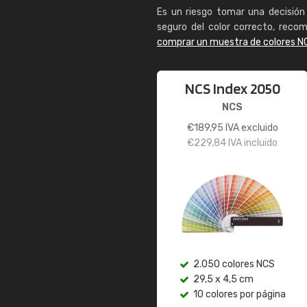
Es un riesgo tomar una decisión 
seguro del color correcto, reco
comprar un muestra de colores N
NCS Index 2050
NCS
€
189,95
IVA excluido
€
229,84
IVA incluido
2.050 colores NCS
29,5 x 4,5 cm
10 colores por página