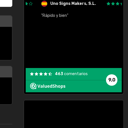
Uno Signs Makers, S.L.
cil
"Rápido y bien"
"
c
463
comentarios
9,0