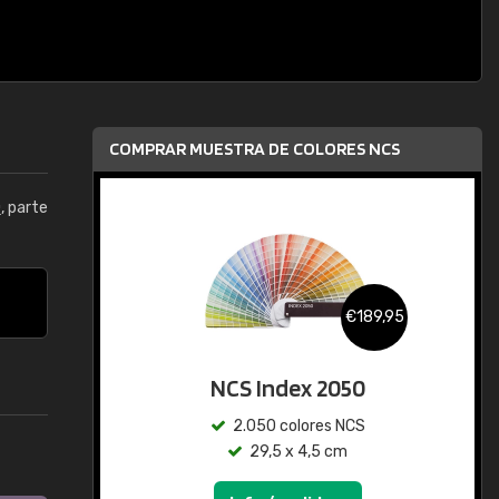
COMPRAR MUESTRA DE COLORES NCS
0
, parte
€189,95
NCS Index 2050
2.050 colores NCS
29,5 x 4,5 cm