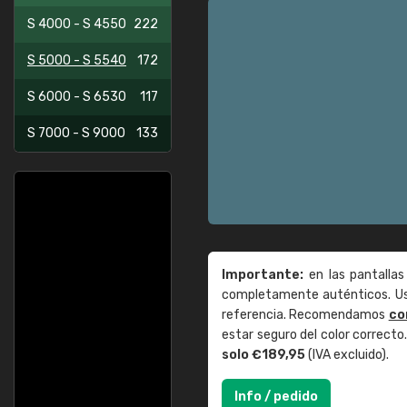
S 4000 - S 4550
222
S 5000 - S 5540
172
S 6000 - S 6530
117
S 7000 - S 9000
133
Importante:
en las pantallas
completamente auténticos. Use
referencia. Recomendamos
co
estar seguro del color correct
solo €189,95
(IVA excluido).
Info / pedido