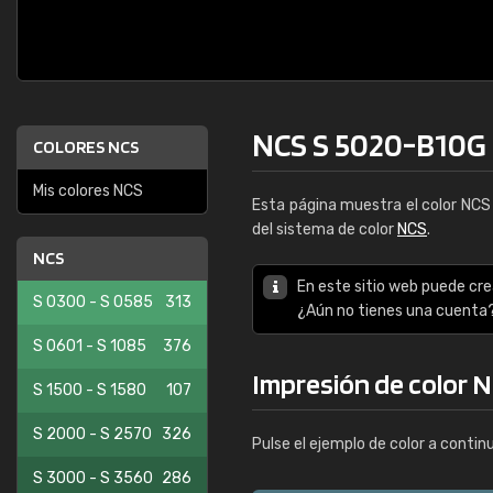
NCS S 5020-B10G
COLORES NCS
Mis colores NCS
Esta página muestra el color NC
del sistema de color
NCS
.
NCS
En este sitio web puede cre
S 0300 - S 0585
313
¿Aún no tienes una cuenta
S 0601 - S 1085
376
Impresión de color 
S 1500 - S 1580
107
S 2000 - S 2570
326
Pulse el ejemplo de color a contin
S 3000 - S 3560
286