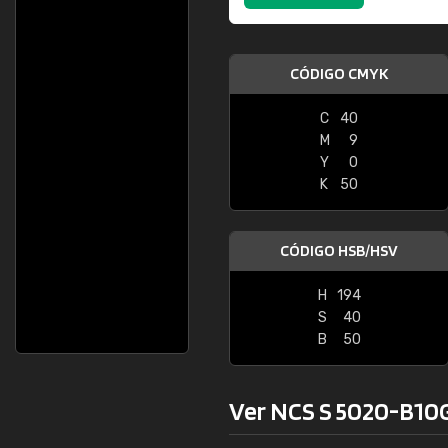
CÓDIGO CMYK
C
40
M
9
Y
0
K
50
CÓDIGO HSB/HSV
H
194
S
40
B
50
Ver NCS S 5020-B10G 