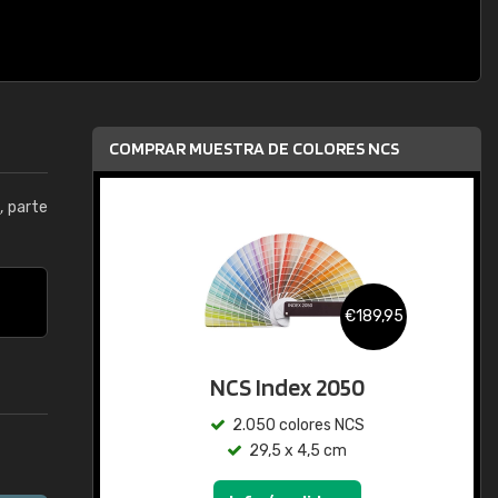
COMPRAR MUESTRA DE COLORES NCS
0
, parte
€189,95
NCS Index 2050
2.050 colores NCS
29,5 x 4,5 cm