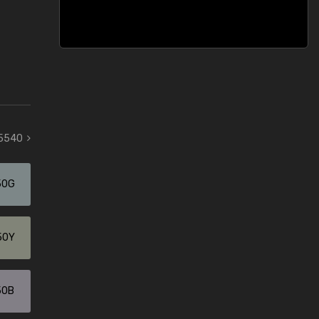
 5540
50G
50Y
50B