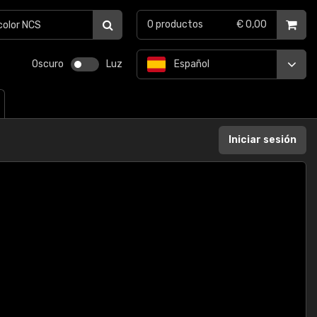
0
productos
€ 0,00
Oscuro
Luz
Español
Iniciar sesión