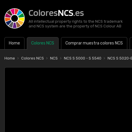
Colores
NCS
.es
All intellectual property rights to the NCS trademark
and NCS system are the property of NCS Colour AB
Home
Colores NCS
Comprar muestra colores NCS
Home
Colores NCS
NCS
NCS S 5000 - S 5540
NCS S 5020-