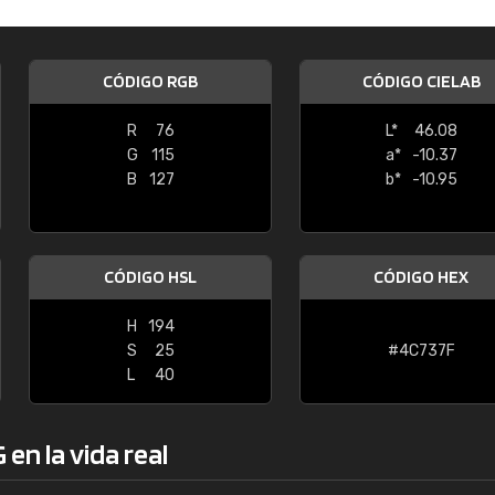
Enrique
"Buen servicio. No obstante No es fá
CÓDIGO RGB
CÓDIGO CIELAB
encontrar/comprar lo que se busca"
R
76
L*
46.08
G
115
a*
-10.37
B
127
b*
-10.95
CÓDIGO HSL
CÓDIGO HEX
H
194
S
25
#4C737F
L
40
en la vida real