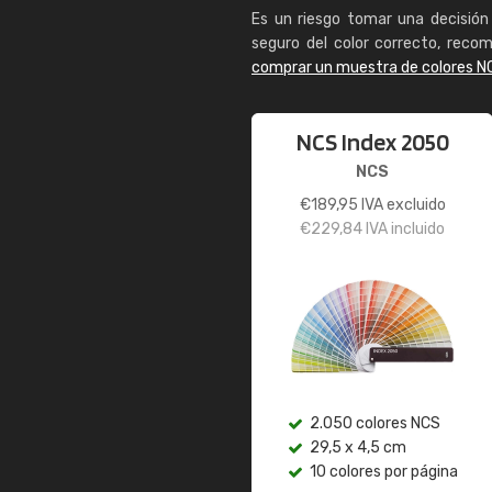
Es un riesgo tomar una decisión 
seguro del color correcto, reco
comprar un muestra de colores N
NCS Index 2050
NCS
€
189,95
IVA excluido
€
229,84
IVA incluido
2.050 colores NCS
29,5 x 4,5 cm
10 colores por página