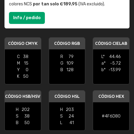
colores NCS
por tan solo €189,95
(IVA excluido).
Info / pedido
CÓDIGO CMYK
CÓDIGO RGB
CÓDIGO CIELAB
C
38
R
79
L*
44.46
M
15
G
109
a*
-5.72
Y
0
B
128
b*
-13.99
K
50
CÓDIGO HSB/HSV
CÓDIGO HSL
CÓDIGO HEX
H
202
H
203
S
38
S
24
#4F6D80
B
50
L
41