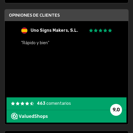
OPINIONES DE CLIENTES
Uno Signs Makers, S.L.
s
"Rápido y bien"
"Buen 
consu
463
comentarios
9,0