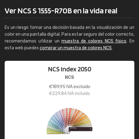
Ver NCS S 1555-R70B en la vida real
Es un riesgo tomar una decisión basada en la visualización de un
color en una pantalla digital. Para estar seguro del color correcto,
recomendamos utilizar un
muestra de colores NCS físico
. En
esta web puedes
comprar un muestra de colores NCS
.
NCS Index 2050
NCS
€
189,95
IVA excluido
€
229,84
IVA incluido