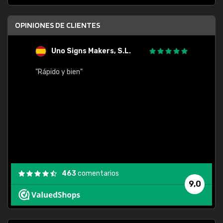
OPINIONES DE CLIENTES
Uno Signs Makers, S.L.
s
"Rápido y bien"
"Buen 
consu
463
comentarios
9,0