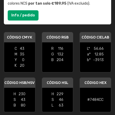
colores NCS
por tan solo €189,95
(IVA excluido).
Info / pedido
CÓDIGO CMYK
CÓDIGO RGB
CÓDIGO CIELAB
C
43
R
116
L*
56.66
M
35
G
132
a*
12.85
Y
0
B
204
b*
-39.13
K
20
CÓDIGO HSB/HSV
CÓDIGO HSL
CÓDIGO HEX
H
230
H
229
S
43
S
46
#7484CC
B
80
L
63