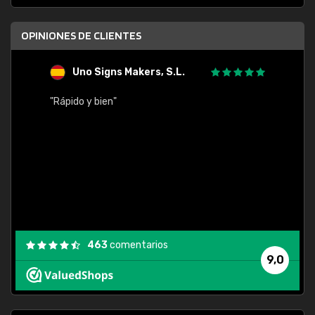
OPINIONES DE CLIENTES
Uno Signs Makers, S.L.
s
"Rápido y bien"
"Buen 
consu
463
comentarios
9,0