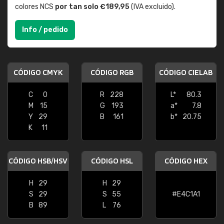
colores NCS
por tan solo €189,95
(IVA excluido).
Info / pedido
CÓDIGO CMYK
CÓDIGO RGB
CÓDIGO CIELAB
C
0
R
228
L*
80.3
M
15
G
193
a*
7.8
Y
29
B
161
b*
20.75
K
11
CÓDIGO HSB/HSV
CÓDIGO HSL
CÓDIGO HEX
H
29
H
29
S
29
S
55
#E4C1A1
B
89
L
76