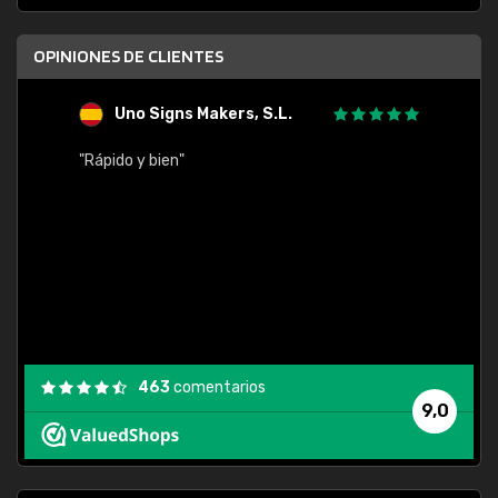
OPINIONES DE CLIENTES
Uno Signs Makers, S.L.
s
"Rápido y bien"
"Buen 
consu
463
comentarios
9,0