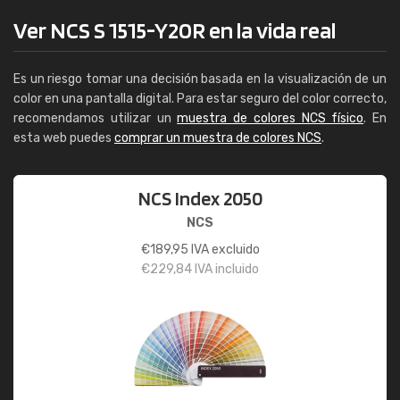
Ver NCS S 1515-Y20R en la vida real
Es un riesgo tomar una decisión basada en la visualización de un
color en una pantalla digital. Para estar seguro del color correcto,
recomendamos utilizar un
muestra de colores NCS físico
. En
esta web puedes
comprar un muestra de colores NCS
.
NCS Index 2050
NCS
€
189,95
IVA excluido
€
229,84
IVA incluido