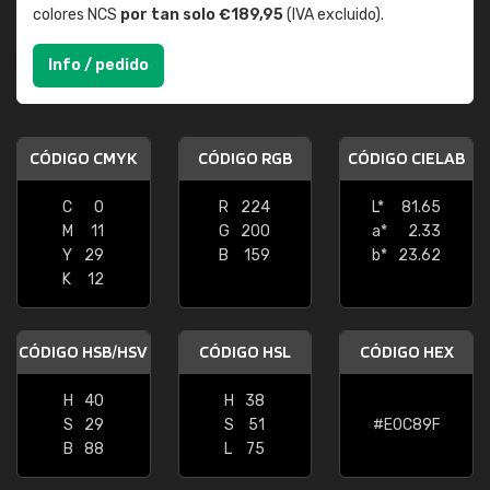
colores NCS
por tan solo €189,95
(IVA excluido).
Info / pedido
CÓDIGO CMYK
CÓDIGO RGB
CÓDIGO CIELAB
C
0
R
224
L*
81.65
M
11
G
200
a*
2.33
Y
29
B
159
b*
23.62
K
12
CÓDIGO HSB/HSV
CÓDIGO HSL
CÓDIGO HEX
H
40
H
38
S
29
S
51
#E0C89F
B
88
L
75