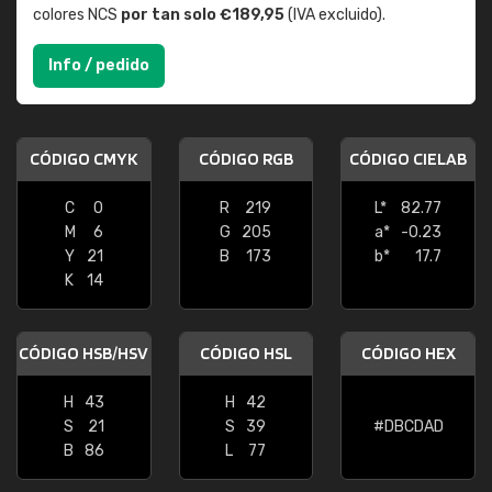
colores NCS
por tan solo €189,95
(IVA excluido).
Info / pedido
CÓDIGO CMYK
CÓDIGO RGB
CÓDIGO CIELAB
C
0
R
219
L*
82.77
M
6
G
205
a*
-0.23
Y
21
B
173
b*
17.7
K
14
CÓDIGO HSB/HSV
CÓDIGO HSL
CÓDIGO HEX
H
43
H
42
S
21
S
39
#DBCDAD
B
86
L
77