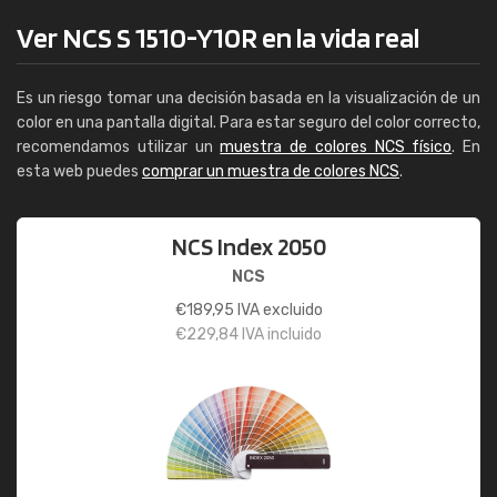
Ver NCS S 1510-Y10R en la vida real
Es un riesgo tomar una decisión basada en la visualización de un
color en una pantalla digital. Para estar seguro del color correcto,
recomendamos utilizar un
muestra de colores NCS físico
. En
esta web puedes
comprar un muestra de colores NCS
.
NCS Index 2050
NCS
€
189,95
IVA excluido
€
229,84
IVA incluido