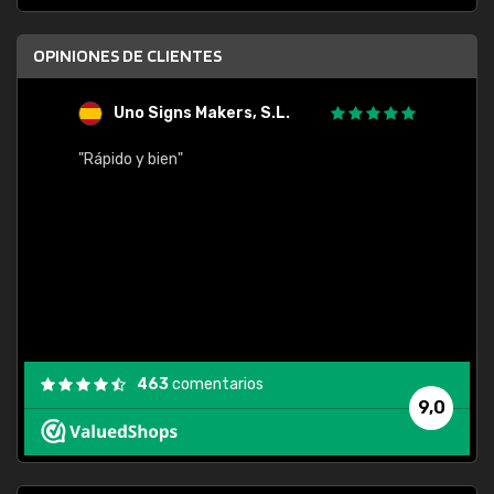
OPINIONES DE CLIENTES
Uno Signs Makers, S.L.
s
"Rápido y bien"
"Buen 
consu
463
comentarios
9,0