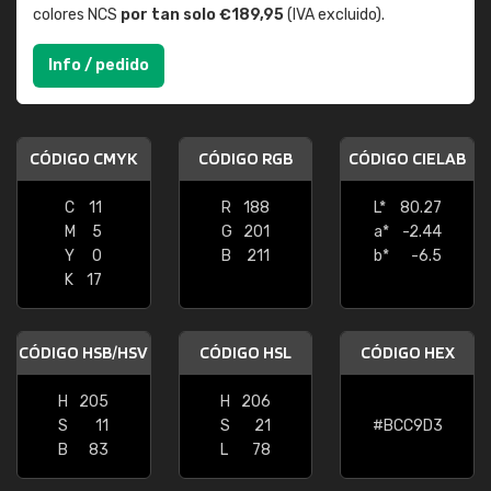
colores NCS
por tan solo €189,95
(IVA excluido).
Info / pedido
CÓDIGO CMYK
CÓDIGO RGB
CÓDIGO CIELAB
C
11
R
188
L*
80.27
M
5
G
201
a*
-2.44
Y
0
B
211
b*
-6.5
K
17
CÓDIGO HSB/HSV
CÓDIGO HSL
CÓDIGO HEX
H
205
H
206
S
11
S
21
#BCC9D3
B
83
L
78