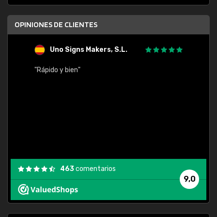
OPINIONES DE CLIENTES
Uno Signs Makers, S.L.
s
"Rápido y bien"
"Buen 
consu
463
comentarios
9,0