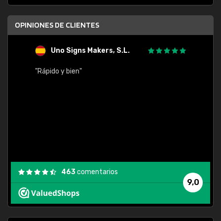
OPINIONES DE CLIENTES
Uno Signs Makers, S.L.
s
"Rápido y bien"
"Buen 
consu
463
comentarios
9,0