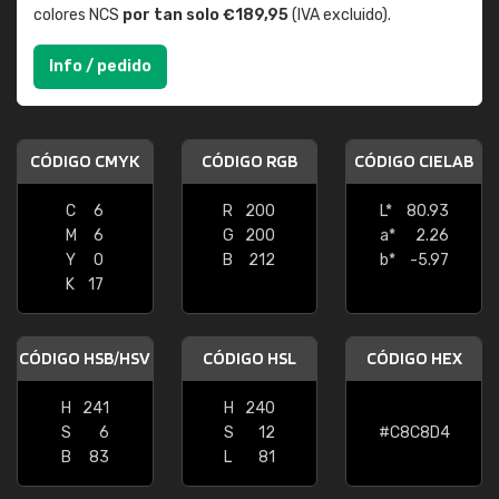
colores NCS
por tan solo €189,95
(IVA excluido).
Info / pedido
CÓDIGO CMYK
CÓDIGO RGB
CÓDIGO CIELAB
C
6
R
200
L*
80.93
M
6
G
200
a*
2.26
Y
0
B
212
b*
-5.97
K
17
CÓDIGO HSB/HSV
CÓDIGO HSL
CÓDIGO HEX
H
241
H
240
S
6
S
12
#C8C8D4
B
83
L
81