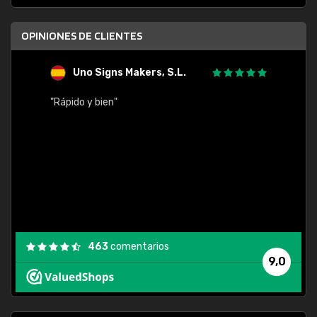
OPINIONES DE CLIENTES
Uno Signs Makers, S.L.
s
"Rápido y bien"
"Buen 
consu
463
comentarios
9,0