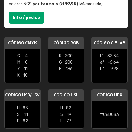
colores NCS
por tan solo €189,95
(IVA excluido).
Info / pedido
CÓDIGO CMYK
CÓDIGO RGB
CÓDIGO CIELAB
C
4
R
200
L*
82.34
M
0
G
208
a*
-6.64
Y
11
B
186
b*
9.98
K
18
CÓDIGO HSB/HSV
CÓDIGO HSL
CÓDIGO HEX
H
83
H
82
S
11
S
19
#C8D0BA
B
82
L
77