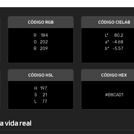
Enrique
"Buen servicio. No obstante No es fá
CÓDIGO RGB
CÓDIGO CIELAB
encontrar/comprar lo que se busca"
R
184
L*
80.2
G
202
a*
-4.68
B
209
b*
-5.57
CÓDIGO HSL
CÓDIGO HEX
H
197
S
21
#B8CAD1
L
77
a vida real