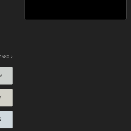
 1580
G
Y
B