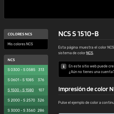
NCS S 1510-B
COLORES NCS
Mis colores NCS
Esta página muestra el color NC
sistema de color
NCS
.
NCS
En este sitio web puede cre
S 0300 - S 0585
313
¿Aún no tienes una cuenta
S 0601 - S 1085
376
Impresión de color N
S 1500 - S 1580
107
S 2000 - S 2570
326
Pulse el ejemplo de color a contin
S 3000 - S 3560
286