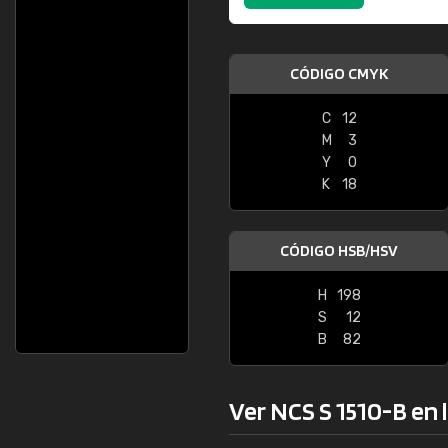
CÓDIGO CMYK
C
12
M
3
Y
0
K
18
CÓDIGO HSB/HSV
H
198
S
12
B
82
Ver NCS S 1510-B en l