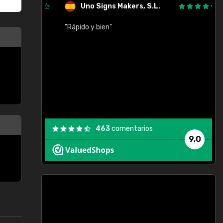
Uno Signs Makers, S.L.
cil
"Rápido y bien"
"
c
463
comentarios
9,0