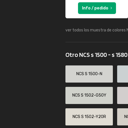
Info / pedido
ver todos los muestra de colores
Otro NCS s 1500 - s 158
NCS S 1500-N
NCS S 1502-G50Y
NCS S 1502-Y20R
N