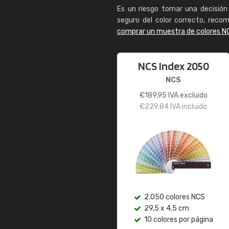
Es un riesgo tomar una decisión 
seguro del color correcto, reco
comprar un muestra de colores N
NCS Index 2050
NCS
€
189,95
IVA excluido
€
229,84
IVA incluido
2.050 colores NCS
29,5 x 4,5 cm
10 colores por página