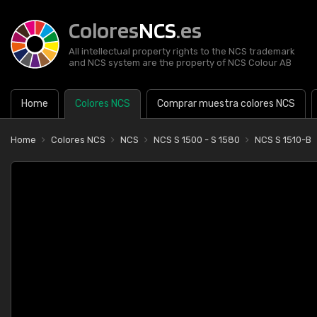
Colores
NCS
.es
All intellectual property rights to the NCS trademark
and NCS system are the property of NCS Colour AB
Home
Colores NCS
Comprar muestra colores NCS
Home
Colores NCS
NCS
NCS S 1500 - S 1580
NCS S 1510-B