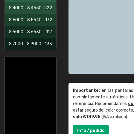
S 4000 - S 4550
222
S 5000 - S 5540
172
S 6000 - S 6530
117
S 7000 - S 9000
133
Importante:
en las pantallas
completamente auténticos. Use
referencia. Recomendamos
co
estar seguro del color correct
solo €189,95
(IVA excluido).
Info / pedido