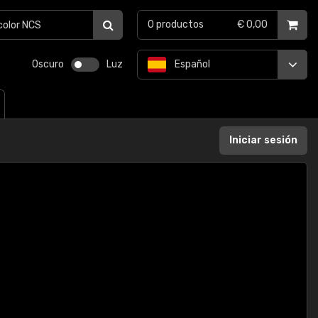
0
productos
€ 0,00
Oscuro
Luz
Español
Iniciar sesión