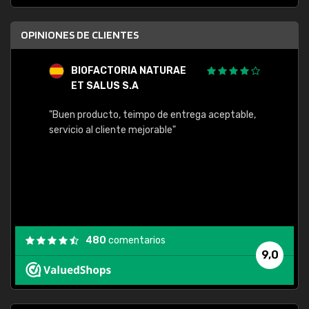
OPINIONES DE CLIENTES
BIOFACTORIA NATURAE
E
ET SALUS S.A
"Buen 
"Buen producto, teimpo de entrega aceptable,
encont
servicio al cliente mejorable"
480
comentarios
9,0