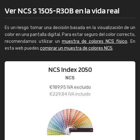
Ver NCS S 1505-R30B en la vida real
Es un riesgo tomar una decisión basada en la visualización de un
color en una pantalla digital. Para estar seguro del color correcto,
recomendamos utilizar un
muestra de colores NCS físico
. En
esta web puedes
comprar un muestra de colores NCS
.
NCS Index 2050
NCS
€
189,95
IVA excluido
€
229,84
IVA incluido