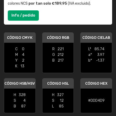
colores NCS
por tan solo €189,95
(IVA excluido).
Info / pedido
CÓDIGO CMYK
CÓDIGO RGB
CÓDIGO CIELAB
C
0
R
221
L*
85.74
M
4
G
212
a*
3.97
Y
2
B
217
b*
-1.37
K
13
CÓDIGO HSB/HSV
CÓDIGO HSL
CÓDIGO HEX
H
328
H
327
S
4
S
12
#DDD4D9
B
87
L
85