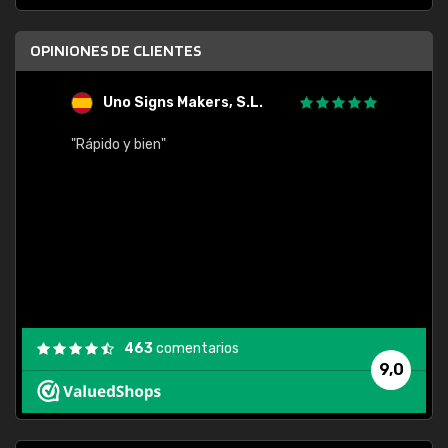
OPINIONES DE CLIENTES
Uno Signs Makers, S.L.
s
"Rápido y bien"
"Buen 
consu
463
comentarios
9,0