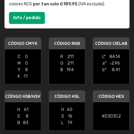
colores NCS
por tan solo €189,95
(IVA excluido).
Info / pedido
CÓDIGO CMYK
CÓDIGO RGB
CÓDIGO CIELAB
C
0
R
211
L*
84.14
M
0
G
211
a*
-2.96
Y
8
B
194
b*
8.41
K
17
CÓDIGO HSB/HSV
CÓDIGO HSL
CÓDIGO HEX
H
61
H
60
S
8
S
16
#D3D3C2
B
83
L
79