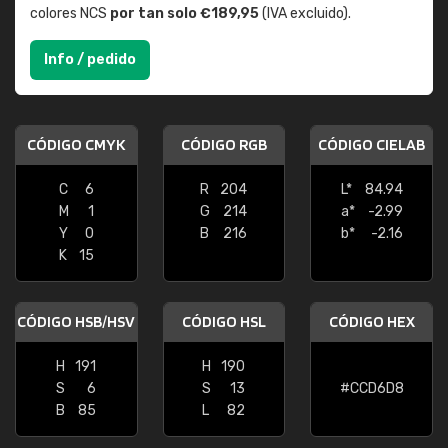
colores NCS
por tan solo €189,95
(IVA excluido).
Info / pedido
CÓDIGO CMYK
CÓDIGO RGB
CÓDIGO CIELAB
C
6
R
204
L*
84.94
M
1
G
214
a*
-2.99
Y
0
B
216
b*
-2.16
K
15
CÓDIGO HSB/HSV
CÓDIGO HSL
CÓDIGO HEX
H
191
H
190
S
6
S
13
#CCD6D8
B
85
L
82