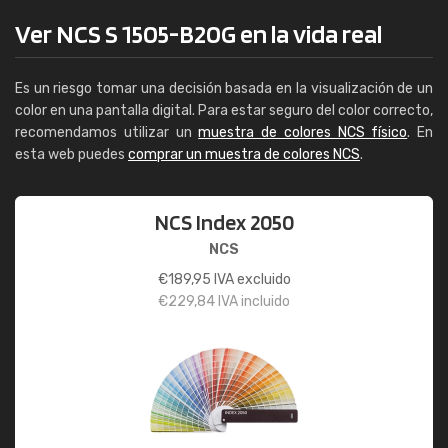
Ver NCS S 1505-B20G en la vida real
Es un riesgo tomar una decisión basada en la visualización de un
color en una pantalla digital. Para estar seguro del color correcto,
recomendamos utilizar un
muestra de colores NCS físico
. En
esta web puedes
comprar un muestra de colores NCS
.
NCS Index 2050
NCS
€
189,95
IVA excluido
€
229,84
IVA incluido