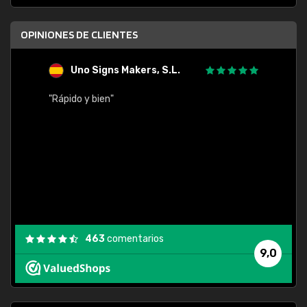
OPINIONES DE CLIENTES
Uno Signs Makers, S.L.
s
"Rápido y bien"
"Buen 
consu
463
comentarios
9,0