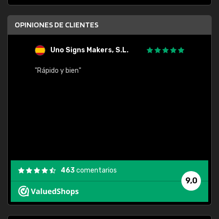
OPINIONES DE CLIENTES
Uno Signs Makers, S.L.
s
"Rápido y bien"
"Buen 
consu
463
comentarios
9,0