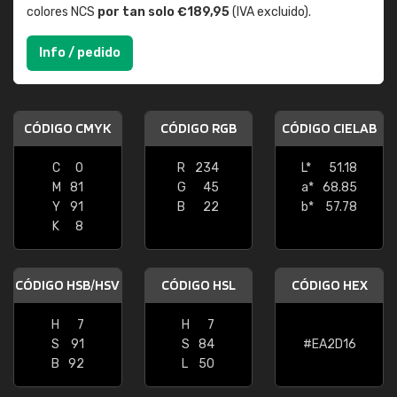
colores NCS
por tan solo €189,95
(IVA excluido).
Info / pedido
CÓDIGO CMYK
CÓDIGO RGB
CÓDIGO CIELAB
C
0
R
234
L*
51.18
M
81
G
45
a*
68.85
Y
91
B
22
b*
57.78
K
8
CÓDIGO HSB/HSV
CÓDIGO HSL
CÓDIGO HEX
H
7
H
7
S
91
S
84
#EA2D16
B
92
L
50