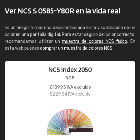
Ver NCS S 0585-Y80R en la vida real
Es un riesgo tomar una decisión basada en la visualización de un
color en una pantalla digital. Para estar seguro del color correcto,
recomendamos utilizar un
muestra de colores NCS físico
. En
esta web puedes
comprar un muestra de colores NCS
.
NCS Index 2050
NCS
€
189,95
IVA excluido
€
229,84
IVA incluido