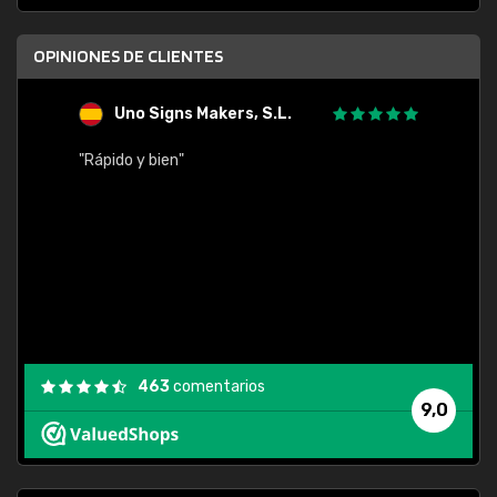
OPINIONES DE CLIENTES
Uno Signs Makers, S.L.
s
"Rápido y bien"
"Buen 
consu
463
comentarios
9,0