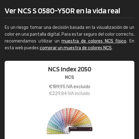
Ver NCS S 0580-Y50R en la vida real
Es un riesgo tomar una decisión basada en la visualización de un
color en una pantalla digital. Para estar seguro del color correcto,
recomendamos utilizar un
muestra de colores NCS físico
. En
esta web puedes
comprar un muestra de colores NCS
.
NCS Index 2050
NCS
€
189,95
IVA excluido
€
229,84
IVA incluido