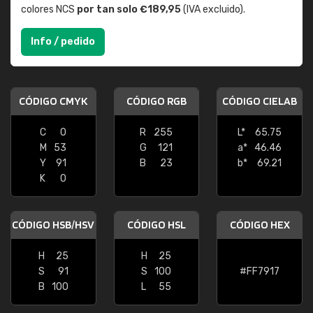
colores NCS
por tan solo €189,95
(IVA excluido).
Info / pedido
CÓDIGO CMYK
CÓDIGO RGB
CÓDIGO CIELAB
C
0
R
255
L*
65.75
M
53
G
121
a*
46.46
Y
91
B
23
b*
69.21
K
0
CÓDIGO HSB/HSV
CÓDIGO HSL
CÓDIGO HEX
H
25
H
25
S
91
S
100
#FF7917
B
100
L
55