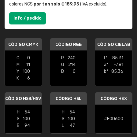
colores NCS
por tan solo €189,95
(IVA excluido).
Info / pedido
CÓDIGO CMYK
CÓDIGO RGB
CÓDIGO CIELAB
C
0
R
240
L*
85.31
M
11
G
214
a*
-7.81
Y
100
B
0
b*
85.36
K
6
CÓDIGO HSB/HSV
CÓDIGO HSL
CÓDIGO HEX
H
54
H
54
S
100
S
100
#F0D600
B
94
L
47