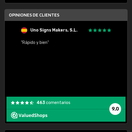
OPINIONES DE CLIENTES
Uno Signs Makers, S.L.
s
"Rápido y bien"
"Buen 
consu
463
comentarios
9,0