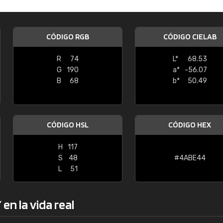
Enrique
"Buen servicio. No obstante No es fá
CÓDIGO RGB
CÓDIGO CIELAB
encontrar/comprar lo que se busca"
R
74
L*
68.53
G
190
a*
-56.07
B
68
b*
50.49
CÓDIGO HSL
CÓDIGO HEX
H
117
S
48
#4ABE44
L
51
en la vida real