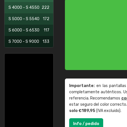
S 4000 - S 4550
222
S 5000 - S 5540
172
S 6000 - S 6530
117
S 7000 - S 9000
133
Importante:
en las pantallas
completamente auténticos. Use
referencia. Recomendamos
co
estar seguro del color correct
solo €189,95
(IVA excluido).
Info / pedido