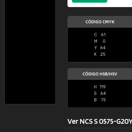
CÓDIGO CMYK
C
61
M
0
Y
64
K
25
CÓDIGO HSB/HSV
H
119
S
64
B
75
Ver NCS S 0575-G20Y 