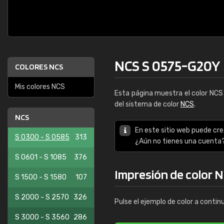
NCS S 0575-G20Y
COLORES NCS
Mis colores NCS
Esta página muestra el color NC
del sistema de color
NCS
.
NCS
En este sitio web puede cre
S 0300 - S 0585
313
¿Aún no tienes una cuenta
S 0601 - S 1085
376
Impresión de color 
S 1500 - S 1580
107
S 2000 - S 2570
326
Pulse el ejemplo de color a contin
S 3000 - S 3560
286