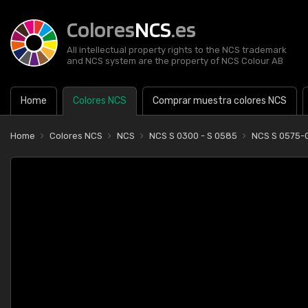
Colores
NCS
.es
All intellectual property rights to the NCS trademark
and NCS system are the property of NCS Colour AB
Home
Colores NCS
Comprar muestra colores NCS
Home
Colores NCS
NCS
NCS S 0300 - S 0585
NCS S 0575-