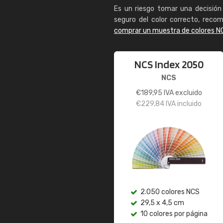
Es un riesgo tomar una decisión 
seguro del color correcto, reco
comprar un muestra de colores N
NCS Index 2050
NCS
€
189,95
IVA excluido
€
229,84
IVA incluido
2.050 colores NCS
29,5 x 4,5 cm
10 colores por página