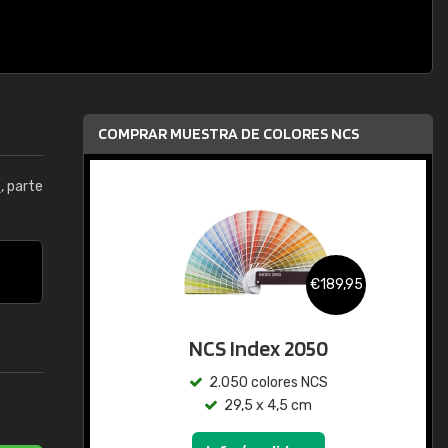
COMPRAR MUESTRA DE COLORES NCS
5
, parte
€189,95
NCS Index 2050
2.050 colores NCS
29,5 x 4,5 cm