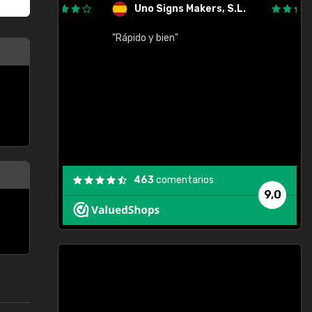
Uno Signs Makers, S.L.
cil
"Rápido y bien"
"
c
463
comentarios
9,0