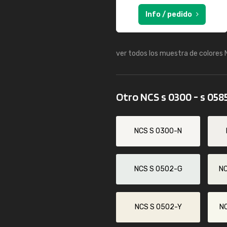
Info / pedido
ver todos los muestra de colores
Otro NCS s 0300 - s 058
NCS S 0300-N
NCS S 0502-G
N
NCS S 0502-Y
N