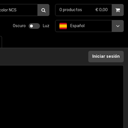
0
productos
€ 0,00
Oscuro
Luz
Español
Iniciar sesión