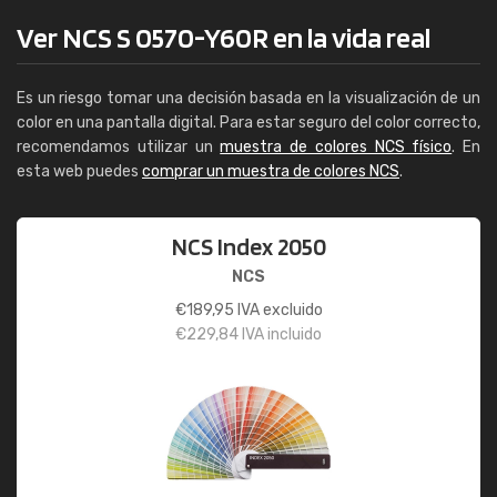
Ver NCS S 0570-Y60R en la vida real
Es un riesgo tomar una decisión basada en la visualización de un
color en una pantalla digital. Para estar seguro del color correcto,
recomendamos utilizar un
muestra de colores NCS físico
. En
esta web puedes
comprar un muestra de colores NCS
.
NCS Index 2050
NCS
€
189,95
IVA excluido
€
229,84
IVA incluido