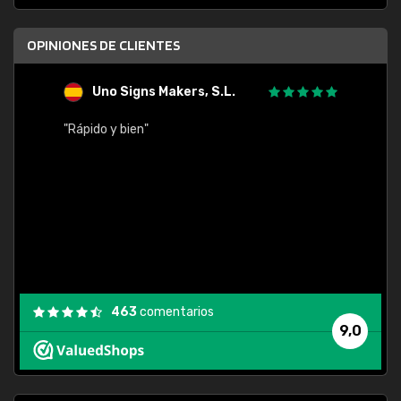
OPINIONES DE CLIENTES
Uno Signs Makers, S.L.
s
"Rápido y bien"
"Buen 
consu
463
comentarios
9,0