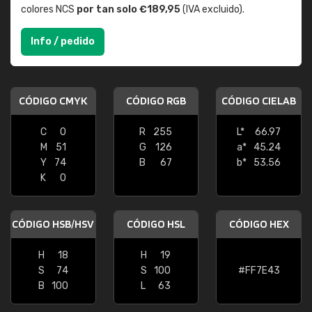
colores NCS
por tan solo €189,95
(IVA excluido).
Info / pedido
CÓDIGO CMYK
CÓDIGO RGB
CÓDIGO CIELAB
C
0
R
255
L*
66.97
M
51
G
126
a*
45.24
Y
74
B
67
b*
53.56
K
0
CÓDIGO HSB/HSV
CÓDIGO HSL
CÓDIGO HEX
H
18
H
19
S
74
S
100
#FF7E43
B
100
L
63