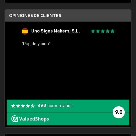
OPINIONES DE CLIENTES
Uno Signs Makers, S.L.
s
"Rápido y bien"
"Buen 
consu
463
comentarios
9,0