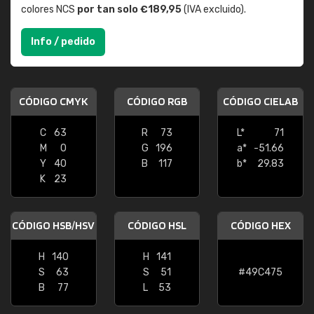
colores NCS
por tan solo €189,95
(IVA excluido).
Info / pedido
CÓDIGO CMYK
CÓDIGO RGB
CÓDIGO CIELAB
C
63
R
73
L*
71
M
0
G
196
a*
-51.66
Y
40
B
117
b*
29.83
K
23
CÓDIGO HSB/HSV
CÓDIGO HSL
CÓDIGO HEX
H
140
H
141
S
63
S
51
#49C475
B
77
L
53