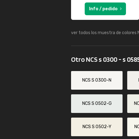
Info / pedido
ver todos los muestra de colores
Otro NCS s 0300 - s 058
NCS S 0300-N
NCS S 0502-G
N
NCS S 0502-Y
N