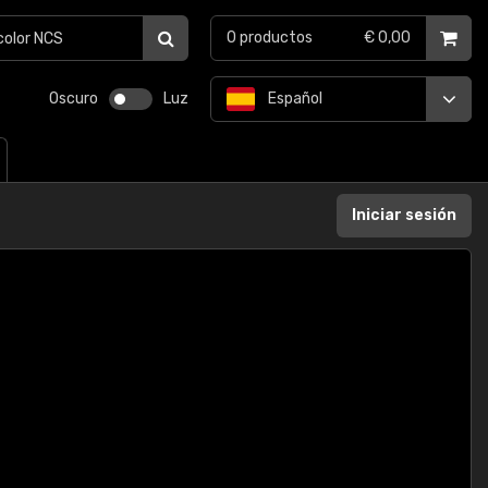
0
productos
€ 0,00
Oscuro
Luz
Español
Iniciar sesión