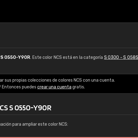
S
S 0550-Y90R
. Este color NCS está en la categoría
S 0300 - S 058
ar sus propias colecciones de colores NCS con una cuenta.
? Entonces puedes
crear una cuenta
gratis.
NCS S 0550-Y90R
uación para ampliar este color NCS: