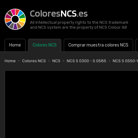
Colores
NCS
.es
All intellectual property rights to the NCS trademark
and NCS system are the property of NCS Colour AB
Home
Colores NCS
Comprar muestra colores NCS
Home
Colores NCS
NCS
NCS S 0300 - S 0585
NCS S 0550-