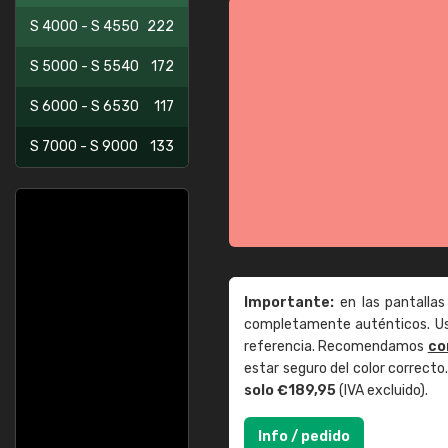
S 4000 - S 4550
222
S 5000 - S 5540
172
S 6000 - S 6530
117
S 7000 - S 9000
133
Importante:
en las pantallas
completamente auténticos. Use
referencia. Recomendamos
co
estar seguro del color correct
solo €189,95
(IVA excluido).
Info / pedido