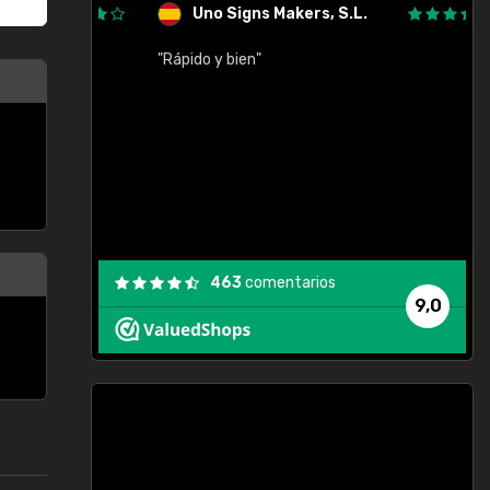
Uno Signs Makers, S.L.
cil
"Rápido y bien"
"
c
463
comentarios
9,0