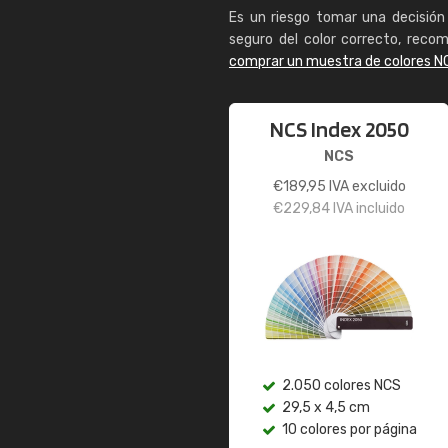
Es un riesgo tomar una decisión 
seguro del color correcto, reco
comprar un muestra de colores N
NCS Index 2050
NCS
€
189,95
IVA excluido
€
229,84
IVA incluido
2.050 colores NCS
29,5 x 4,5 cm
10 colores por página