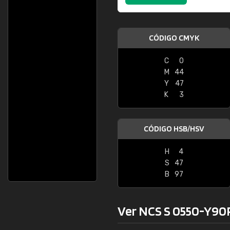
CÓDIGO CMYK
C
0
M
44
Y
47
K
3
CÓDIGO HSB/HSV
H
4
S
47
B
97
Ver NCS S 0550-Y90R 