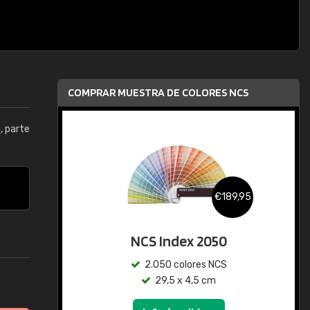
COMPRAR MUESTRA DE COLORES NCS
5
, parte
€189,95
NCS Index 2050
2.050 colores NCS
29,5 x 4,5 cm