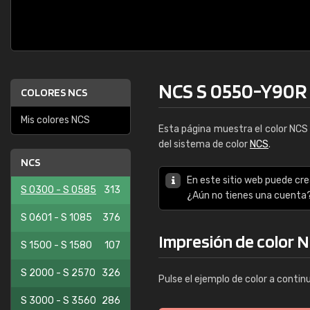
NCS S 0550-Y90R
COLORES NCS
Mis colores NCS
Esta página muestra el color NC
del sistema de color
NCS
.
NCS
En este sitio web puede cre
S 0300 - S 0585
313
¿Aún no tienes una cuenta
S 0601 - S 1085
376
Impresión de color 
S 1500 - S 1580
107
S 2000 - S 2570
326
Pulse el ejemplo de color a contin
S 3000 - S 3560
286