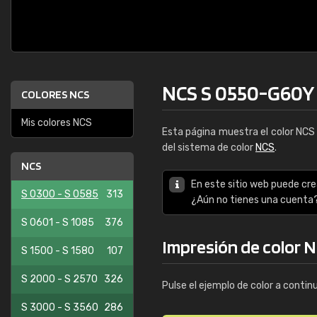
NCS S 0550-G60Y
COLORES NCS
Mis colores NCS
Esta página muestra el color NC
del sistema de color
NCS
.
NCS
En este sitio web puede cre
S 0300 - S 0585
313
¿Aún no tienes una cuenta
S 0601 - S 1085
376
Impresión de color 
S 1500 - S 1580
107
S 2000 - S 2570
326
Pulse el ejemplo de color a contin
S 3000 - S 3560
286