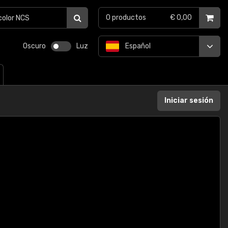
0
productos
€ 0,00
Oscuro
Luz
Español
Iniciar sesión