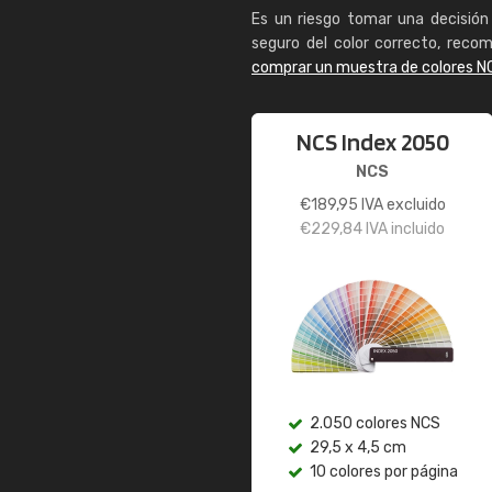
Es un riesgo tomar una decisión 
seguro del color correcto, reco
comprar un muestra de colores N
NCS Index 2050
NCS
€
189,95
IVA excluido
€
229,84
IVA incluido
2.050 colores NCS
29,5 x 4,5 cm
10 colores por página