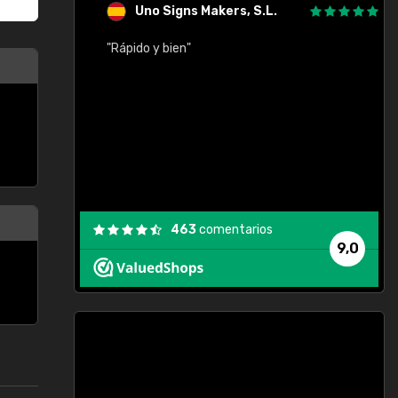
Uno Signs Makers, S.L.
cil
"Rápido y bien"
"
c
463
comentarios
9,0