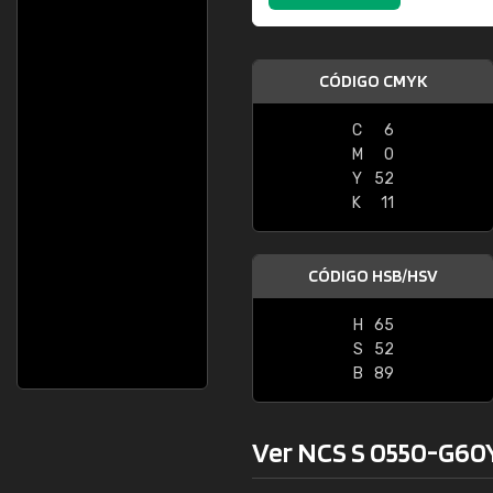
CÓDIGO CMYK
C
6
M
0
Y
52
K
11
CÓDIGO HSB/HSV
H
65
S
52
B
89
Ver NCS S 0550-G60Y 