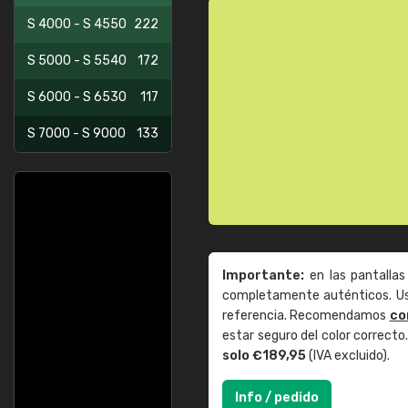
S 4000 - S 4550
222
S 5000 - S 5540
172
S 6000 - S 6530
117
S 7000 - S 9000
133
Importante:
en las pantallas
completamente auténticos. Use
referencia. Recomendamos
co
estar seguro del color correct
solo €189,95
(IVA excluido).
Info / pedido