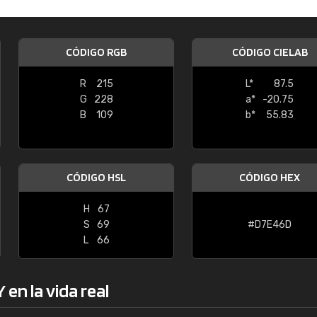
Enrique
"Buen servicio. No obstante No es fá
CÓDIGO RGB
CÓDIGO CIELAB
encontrar/comprar lo que se busca"
R
215
L*
87.5
G
228
a*
-20.75
B
109
b*
55.83
CÓDIGO HSL
CÓDIGO HEX
H
67
S
69
#D7E46D
L
66
en la vida real