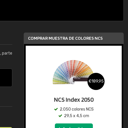
COMPRAR MUESTRA DE COLORES NCS
5
, parte
€189,95
NCS Index 2050
2.050 colores NCS
29,5 x 4,5 cm