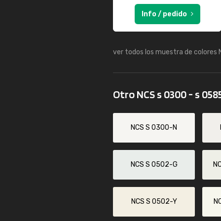
Info / pedido
ver todos los muestra de colores
Otro NCS s 0300 - s 058
NCS S 0300-N
NCS S 0502-G
N
NCS S 0502-Y
N