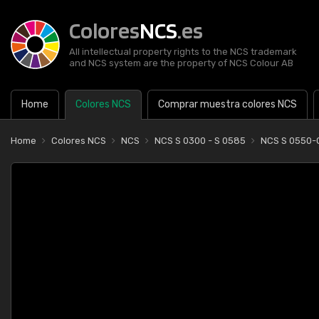
Colores
NCS
.es
All intellectual property rights to the NCS trademark
and NCS system are the property of NCS Colour AB
Home
Colores NCS
Comprar muestra colores NCS
Home
Colores NCS
NCS
NCS S 0300 - S 0585
NCS S 0550