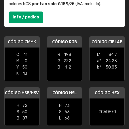
colores NCS
por tan solo €189,95
(IVA excluido).
Info / pedido
CÓDIGO CMYK
CÓDIGO RGB
CÓDIGO CIELAB
C
11
R
198
L*
84.7
M
0
G
222
a*
-24.23
Y
50
B
112
b*
50.83
K
13
CÓDIGO HSB/HSV
CÓDIGO HSL
CÓDIGO HEX
H
72
H
73
S
50
S
63
#C6DE70
B
87
L
66