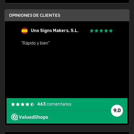
OPINIONES DE CLIENTES
Uno Signs Makers, S.L.
s
"Rápido y bien"
"Buen 
consu
463
comentarios
9,0