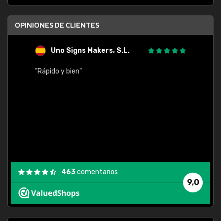
OPINIONES DE CLIENTES
Uno Signs Makers, S.L.
s
"Rápido y bien"
"Buen 
consu
463
comentarios
9,0