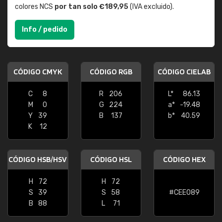
colores NCS
por tan solo €189,95
(IVA excluido).
Info / pedido
CÓDIGO CMYK
CÓDIGO RGB
CÓDIGO CIELAB
C
8
R
206
L*
86.13
M
0
G
224
a*
-19.48
Y
39
B
137
b*
40.59
K
12
CÓDIGO HSB/HSV
CÓDIGO HSL
CÓDIGO HEX
H
72
H
72
S
39
S
58
#CEE089
B
88
L
71