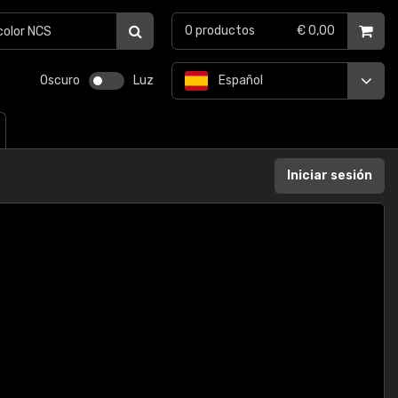
0
productos
€ 0,00
Oscuro
Luz
Español
Iniciar sesión