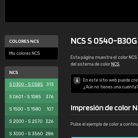
NCS S 0540-B30G
COLORES NCS
Mis colores NCS
Esta página muestra el color NC
del sistema de color
NCS
.
NCS
En este sitio web puede cre
S 0300 - S 0585
313
¿Aún no tienes una cuenta
S 0601 - S 1085
376
Impresión de color 
S 1500 - S 1580
107
S 2000 - S 2570
326
Pulse el ejemplo de color a contin
S 3000 - S 3560
286