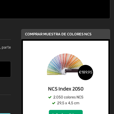
COMPRAR MUESTRA DE COLORES NCS
5
, parte
€189,95
NCS Index 2050
2.050 colores NCS
29,5 x 4,5 cm