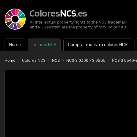
Colores
NCS
.es
All intellectual property rights to the NCS trademark
and NCS system are the property of NCS Colour AB
Home
Colores NCS
Comprar muestra colores NCS
Home
Colores NCS
NCS
NCS S 0300 - S 0585
NCS S 0540-