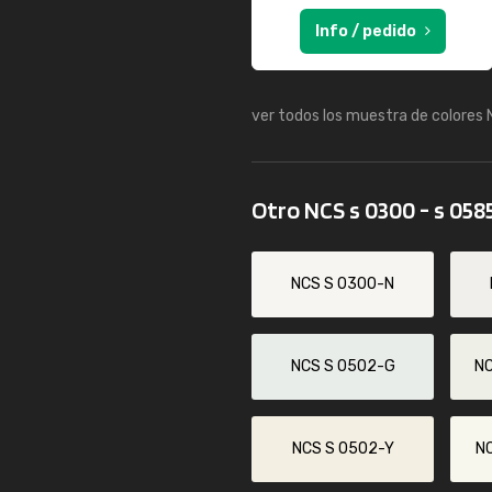
Info / pedido
ver todos los muestra de colores
Otro NCS s 0300 - s 058
NCS S 0300-N
NCS S 0502-G
N
NCS S 0502-Y
N