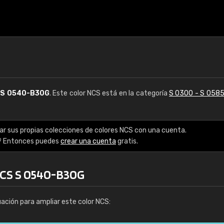
S
S 0540-B30G
. Este color NCS está en la categoría
S 0300 - S 058
ar sus propias colecciones de colores NCS con una cuenta.
? Entonces puedes
crear una cuenta
gratis.
NCS S 0540-B30G
uación para ampliar este color NCS: