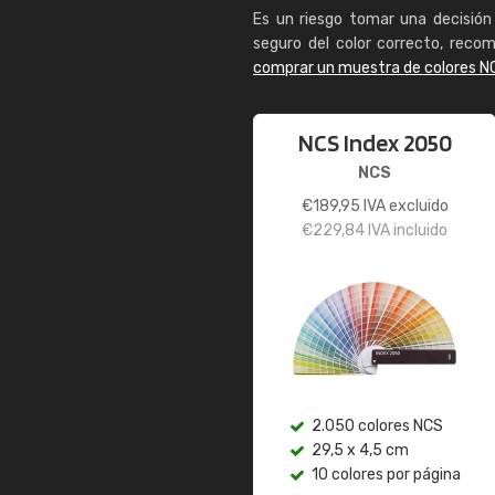
Es un riesgo tomar una decisión 
seguro del color correcto, reco
comprar un muestra de colores N
NCS Index 2050
NCS
€
189,95
IVA excluido
€
229,84
IVA incluido
2.050 colores NCS
29,5 x 4,5 cm
10 colores por página