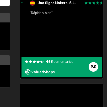
Uno Signs Makers, S.L.
cil
"Rápido y bien"
"
c
463
comentarios
9,0