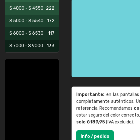
S 4000 - S 4550
222
S 5000 - S 5540
172
S 6000 - S 6530
117
S 7000 - S 9000
133
Importante:
en las pantallas
completamente auténticos. Use
referencia. Recomendamos
co
estar seguro del color correct
solo €189,95
(IVA excluido).
Info / pedido