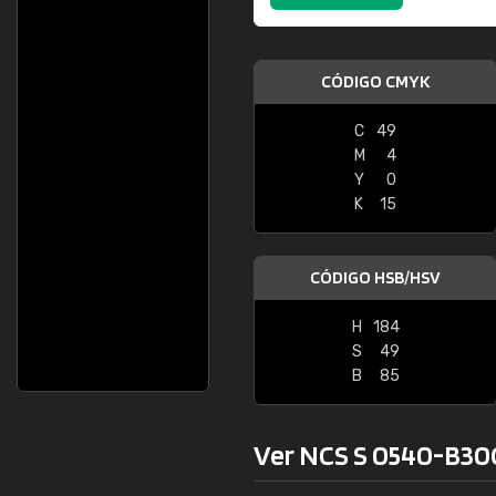
CÓDIGO CMYK
C
49
M
4
Y
0
K
15
CÓDIGO HSB/HSV
H
184
S
49
B
85
Ver NCS S 0540-B30G 