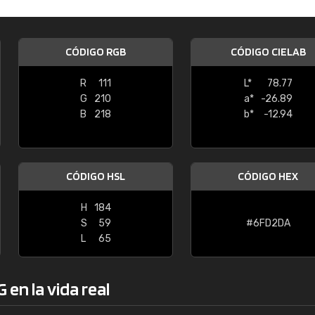
Enrique
"Buen servicio. No obstante No es fá
CÓDIGO RGB
CÓDIGO CIELAB
encontrar/comprar lo que se busca"
R
111
L*
78.77
G
210
a*
-26.89
B
218
b*
-12.94
CÓDIGO HSL
CÓDIGO HEX
H
184
S
59
#6FD2DA
L
65
en la vida real