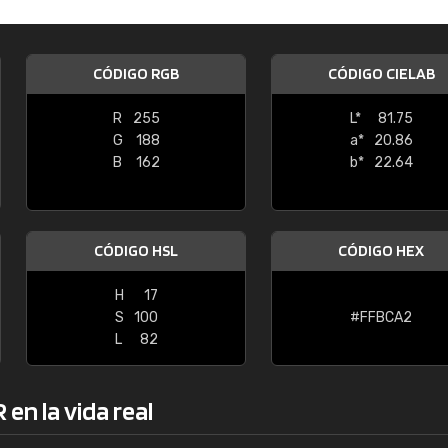
Enrique
"Buen servicio. No obstante No es fá
CÓDIGO RGB
CÓDIGO CIELAB
encontrar/comprar lo que se busca"
R
255
L*
81.75
G
188
a*
20.86
B
162
b*
22.64
CÓDIGO HSL
CÓDIGO HEX
H
17
S
100
#FFBCA2
L
82
en la vida real