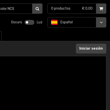
0
productos
€ 0,00
Oscuro
Luz
Español
Iniciar sesión