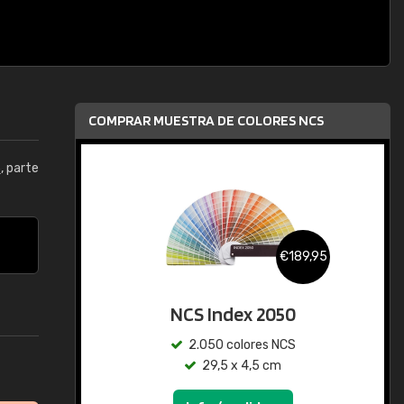
COMPRAR MUESTRA DE COLORES NCS
5
, parte
€189,95
NCS Index 2050
2.050 colores NCS
29,5 x 4,5 cm