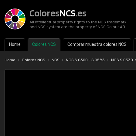
Colores
NCS
.es
All intellectual property rights to the NCS trademark
and NCS system are the property of NCS Colour AB
Home
Colores NCS
Comprar muestra colores NCS
Home
Colores NCS
NCS
NCS S 0300 - S 0585
NCS S 0530-