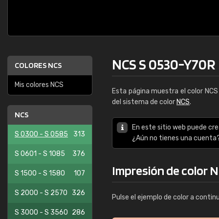
NCS S 0530-Y70R
COLORES NCS
Mis colores NCS
Esta página muestra el color NC
del sistema de color
NCS
.
NCS
En este sitio web puede cre
S 0300 - S 0585
313
¿Aún no tienes una cuenta
S 0601 - S 1085
376
Impresión de color 
S 1500 - S 1580
107
S 2000 - S 2570
326
Pulse el ejemplo de color a contin
S 3000 - S 3560
286