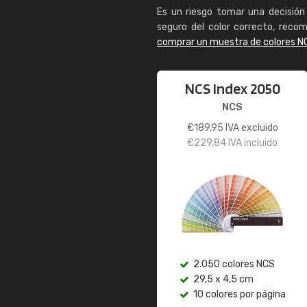
Es un riesgo tomar una decisión 
seguro del color correcto, reco
comprar un muestra de colores N
NCS Index 2050
NCS
€
189,95
IVA excluido
€
229,84
IVA incluido
2.050 colores NCS
29,5 x 4,5 cm
10 colores por página