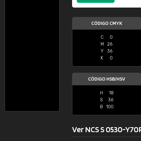
CÓDIGO CMYK
C
0
M
26
Y
36
K
0
CÓDIGO HSB/HSV
H
18
S
36
B
100
Ver NCS S 0530-Y70R 