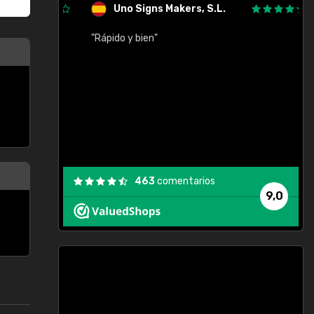
Uno Signs Makers, S.L.
cil
"Rápido y bien"
"
c
463
comentarios
9,0