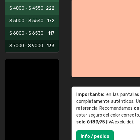
S 4000 - S 4550
222
S 5000 - S 5540
172
S 6000 - S 6530
117
S 7000 - S 9000
133
Importante:
en las pantallas
completamente auténticos. Use
referencia. Recomendamos
co
estar seguro del color correct
solo €189,95
(IVA excluido).
Info / pedido