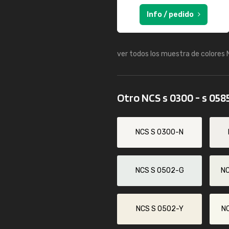
Info / pedido
ver todos los muestra de colores
Otro NCS s 0300 - s 058
NCS S 0300-N
NCS S 0502-G
N
NCS S 0502-Y
N