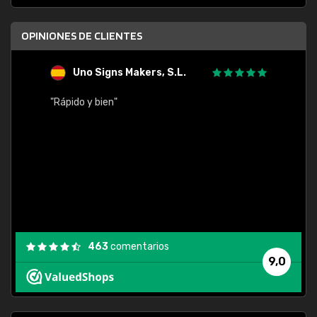
OPINIONES DE CLIENTES
Uno Signs Makers, S.L.
s
"Rápido y bien"
"Buen 
consu
463
comentarios
9,0