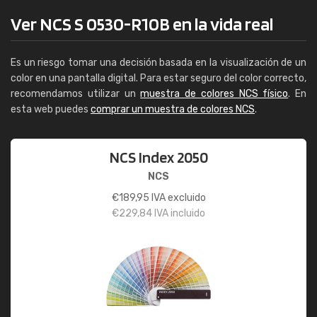
Ver NCS S 0530-R10B en la vida real
Es un riesgo tomar una decisión basada en la visualización de un
color en una pantalla digital. Para estar seguro del color correcto,
recomendamos utilizar un
muestra de colores NCS físico
. En
esta web puedes
comprar un muestra de colores NCS
.
NCS Index 2050
NCS
€
189,95
IVA excluido
€
229,84
IVA incluido