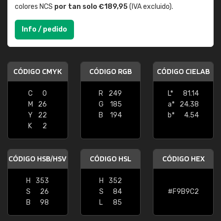
colores NCS
por tan solo €189,95
(IVA excluido).
Info / pedido
CÓDIGO CMYK
CÓDIGO RGB
CÓDIGO CIELAB
C
0
R
249
L*
81.14
M
26
G
185
a*
24.38
Y
22
B
194
b*
4.54
K
2
CÓDIGO HSB/HSV
CÓDIGO HSL
CÓDIGO HEX
H
353
H
352
S
26
S
84
#F9B9C2
B
98
L
85