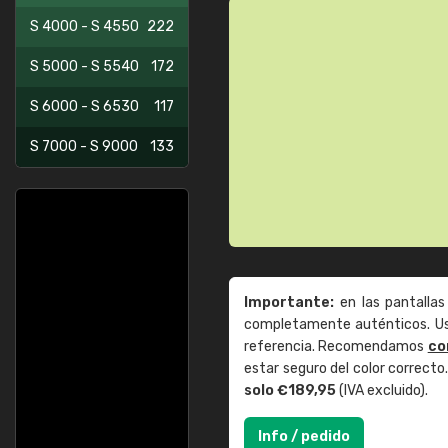
S 4000 - S 4550
222
S 5000 - S 5540
172
S 6000 - S 6530
117
S 7000 - S 9000
133
Importante:
en las pantallas
completamente auténticos. Use
referencia. Recomendamos
co
estar seguro del color correct
solo €189,95
(IVA excluido).
Info / pedido