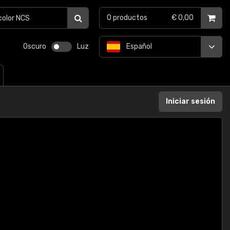
0
productos
€ 0,00
Oscuro
Luz
Español
Iniciar sesión