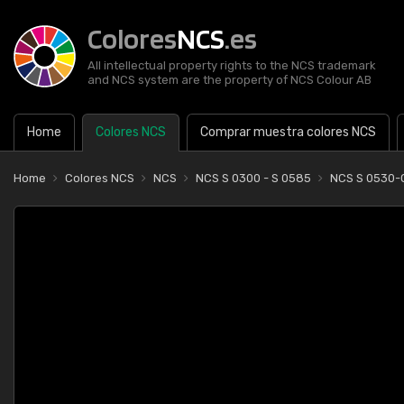
Colores
NCS
.es
All intellectual property rights to the NCS trademark
and NCS system are the property of NCS Colour AB
Home
Colores NCS
Comprar muestra colores NCS
Home
Colores NCS
NCS
NCS S 0300 - S 0585
NCS S 0530