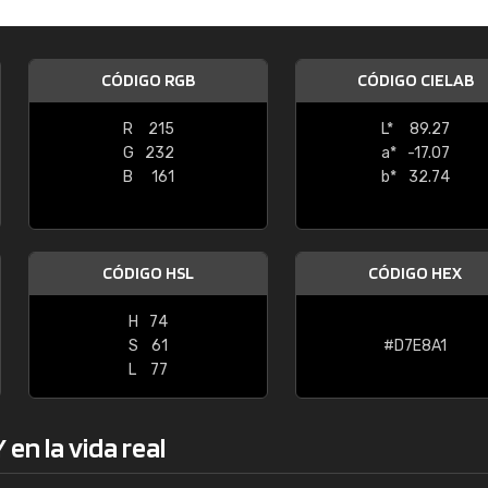
Enrique
"Buen servicio. No obstante No es fá
CÓDIGO RGB
CÓDIGO CIELAB
encontrar/comprar lo que se busca"
R
215
L*
89.27
G
232
a*
-17.07
B
161
b*
32.74
CÓDIGO HSL
CÓDIGO HEX
H
74
S
61
#D7E8A1
L
77
en la vida real