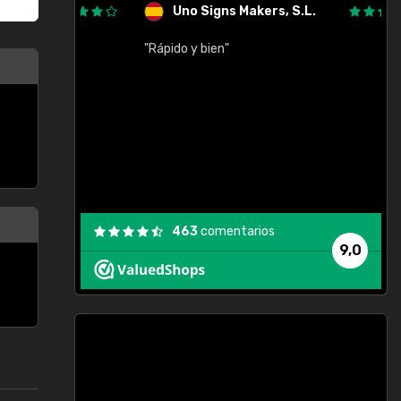
Uno Signs Makers, S.L.
cil
"Rápido y bien"
"
c
463
comentarios
9,0