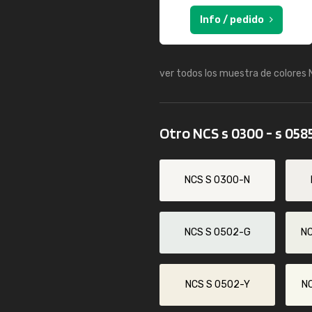
Info / pedido
ver todos los muestra de colores
Otro NCS s 0300 - s 058
NCS S 0300-N
NCS S 0502-G
N
NCS S 0502-Y
N