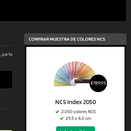
COMPRAR MUESTRA DE COLORES NCS
5
, parte
€189,95
NCS Index 2050
2.050 colores NCS
29,5 x 4,5 cm