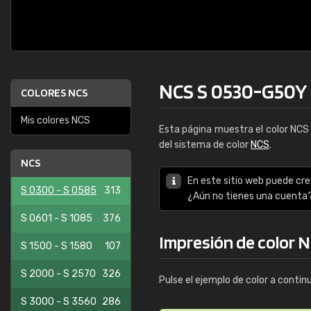
NCS S 0530-G50Y
COLORES NCS
Mis colores NCS
Esta página muestra el color NC
del sistema de color
NCS
.
NCS
En este sitio web puede cre
S 0300 - S 0585
313
¿Aún no tienes una cuenta
S 0601 - S 1085
376
Impresión de color 
S 1500 - S 1580
107
S 2000 - S 2570
326
Pulse el ejemplo de color a contin
S 3000 - S 3560
286