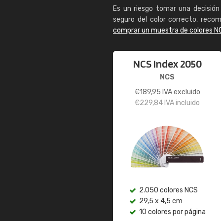
Es un riesgo tomar una decisión 
seguro del color correcto, reco
comprar un muestra de colores N
NCS Index 2050
NCS
€
189,95
IVA excluido
€
229,84
IVA incluido
2.050 colores NCS
29,5 x 4,5 cm
10 colores por página