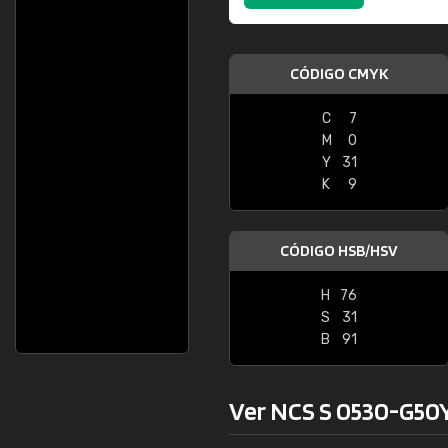
CÓDIGO CMYK
C
7
M
0
Y
31
K
9
CÓDIGO HSB/HSV
H
76
S
31
B
91
Ver NCS S 0530-G50Y 