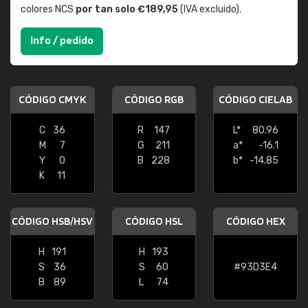
colores NCS
por tan solo €189,95
(IVA excluido).
Info / pedido
CÓDIGO CMYK
CÓDIGO RGB
CÓDIGO CIELAB
C
36
R
147
L*
80.96
M
7
G
211
a*
-16.1
Y
0
B
228
b*
-14.85
K
11
CÓDIGO HSB/HSV
CÓDIGO HSL
CÓDIGO HEX
H
191
H
193
S
36
S
60
#93D3E4
B
89
L
74