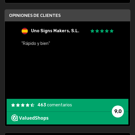
OPINIONES DE CLIENTES
Uno Signs Makers, S.L.
s
"Rápido y bien"
"Buen 
consu
463
comentarios
9,0