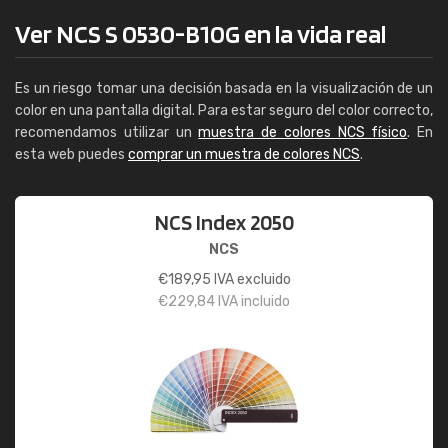
Ver NCS S 0530-B10G en la vida real
Es un riesgo tomar una decisión basada en la visualización de un
color en una pantalla digital. Para estar seguro del color correcto,
recomendamos utilizar un
muestra de colores NCS físico
. En
esta web puedes
comprar un muestra de colores NCS
.
NCS Index 2050
NCS
€
189,95
IVA excluido
€
229,84
IVA incluido